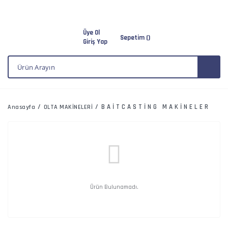
Üye Ol
Sepetim (
)
Giriş Yap
BAİTCASTİNG MAKİNELER
Anasayfa
OLTA MAKİNELERİ
Ürün Bulunamadı.