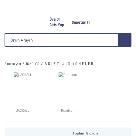
Üye Ol
Sepetim (
)
Giriş Yap
ASİST JİG İĞNELERİ
Anasayfa
İĞNELER
JACKALL
Remixon
Toplam 8 ürün