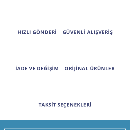
Ürün bilgilerinde hatalar bulunuyor.
Ürün fiyatı diğer sitelerden daha pahalı.
Bu ürüne benzer farklı alternatifler olmalı.
HIZLI GÖNDERİ
GÜVENLİ ALIŞVERİŞ
Gönder
İADE VE DEĞİŞİM
ORİJİNAL ÜRÜNLER
TAKSİT SEÇENEKLERİ