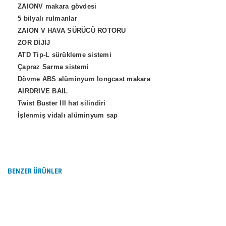
ZAIONV makara gövdesi
5 bilyalı rulmanlar
ZAION V HAVA SÜRÜCÜ ROTORU
ZOR DİJİJ
ATD Tip-L sürükleme sistemi
Çapraz Sarma sistemi
Dövme ABS alüminyum longcast makara
AIRDRIVE BAIL
Twist Buster III hat silindiri
İşlenmiş vidalı alüminyum sap
Bu ürünün fiyat bilgisi, resim, ürün açıklamalarında ve diğer
konularda yetersiz gördüğünüz noktaları öneri formunu
Bu ürüne ilk yorumu siz yapın!
kullanarak tarafımıza iletebilirsiniz.
Görüş ve önerileriniz için teşekkür ederiz.
BENZER ÜRÜNLER
Yorum Yaz
Ürün resmi kalitesiz, bozuk veya görüntülenemiyor.
Ürün açıklamasında eksik bilgiler bulunuyor.