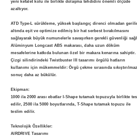
yeni kefalet kolu ile birlikte dolaşma tehdidini önemli ölçüde
azaltıyor.
ATD Type-L sürükleme, yüksek başlangıç direnci olmadan geril
altında eşit ve optimize edilmiş bir hat serbest bırakılmasını
sağlayarak büyük numunelerle savaşırken gerekli güvenliği sağl
Alüminyum Longcast ABS makarası, daha uzun döküm
mesafelerine katkıda bulunan özel bir makara kenarına sahiptir.
Çizgi silindirindeki Twistbuster III tasarımı örgülü hatların
kullanımı için mükemmeldir: Örgü çekme sırasında sıkıştırılma
sonuç daha az bükülür.
Ekipman:
1000 ila 2000 arası ebatlar I-Shape tutamak topuzuyla birlikte te
edilir, 2500 ila 5000 boyutlarında, T-Shape tutamak topuzu ile
teslim edilir.
Teknolojik Özellikler:
AIRDRIVE Tasarımı