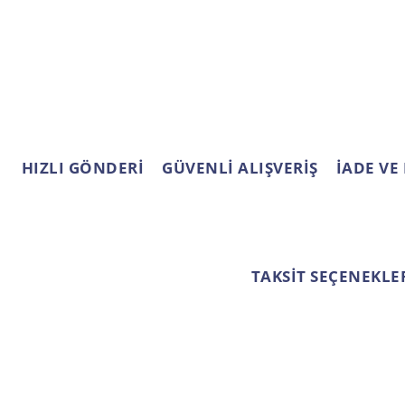
Ürün resmi kalitesiz, bozuk veya görüntülenemiyor.
Yorum Yaz
Ürün açıklamasında eksik bilgiler bulunuyor.
Ürün bilgilerinde hatalar bulunuyor.
Ürün fiyatı diğer sitelerden daha pahalı.
Bu ürüne benzer farklı alternatifler olmalı.
HIZLI GÖNDERİ
GÜVENLİ ALIŞVERİŞ
İADE VE
Gönder
TAKSİT SEÇENEKLE