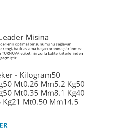
Leader Misina
iderlerin optimal bir sunumunu sağlayan
ar rengi, balık avlama başarı oranına görünmez
a TURNUVA etiketinin zorlu kalite kriterlerinden
 geçmiştir.
eker - Kilogram50
g
50 Mt
0.26 Mm
5.2 Kg
50
g
50 Mt
0.35 Mm
8.1 Kg
40
6 Kg
21 Mt
0.50 Mm
14.5
 yetersiz gördüğünüz noktaları öneri formunu
ER
ın!