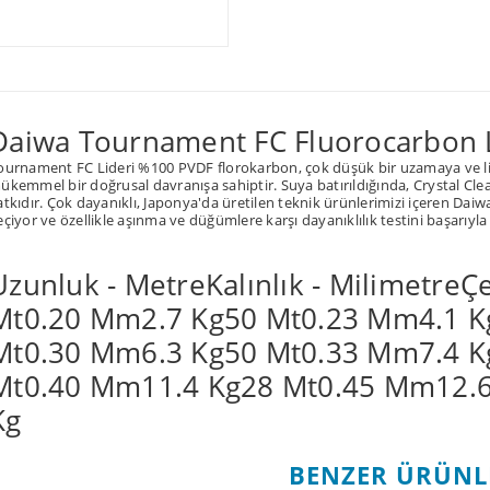
Daiwa Tournament FC Fluorocarbon 
ournament FC Lideri %100 PVDF florokarbon, çok düşük bir uzamaya ve l
ükemmel bir doğrusal davranışa sahiptir. Suya batırıldığında, Crystal Cle
atkıdır. Çok dayanıklı, Japonya'da üretilen teknik ürünlerimizi içeren Daiw
eçiyor ve özellikle aşınma ve düğümlere karşı dayanıklılık testini başarıyla
Uzunluk - MetreKalınlık - MilimetreÇ
Mt0.20 Mm2.7 Kg
50 Mt
0.23 Mm
4.1 K
Mt
0.30 Mm
6.3 Kg
50 Mt
0.33 Mm
7.4 K
Mt
0.40 Mm
11.4 Kg
28 Mt
0.45 Mm
12.
Kg
Bu ürünün fiyat bilgisi, resim, ürün açıklamalarında ve diğer konularda
kullanarak tarafımıza iletebilirsiniz.
BENZER ÜRÜNL
Görüş ve önerileriniz için teşekkür ederiz.
Bu ürüne ilk yorumu siz yap