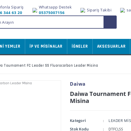
efonla Sipariş
Whatsapp Destek
Sipariş Takibi
sa
6 344 63 20
05375007156
Nİ YEMLER
İP VE MİSİNALAR
İĞNELER
AKSESUARLAR
a Tournament FC Leader SS Fluorocarbon Leader Misina
Daiwa
Daiwa Tournament FC
Misina
Kategori
LEADER Mİ
Stok Kodu
DTFCLSS