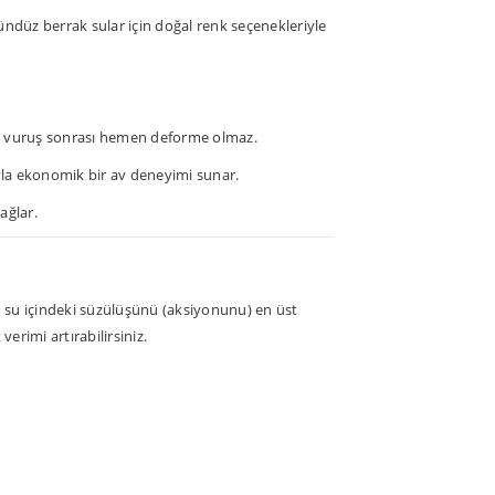
gündüz berrak sular için doğal renk seçenekleriyle
 vuruş sonrası hemen deforme olmaz.
ıyla ekonomik bir av deneyimi sunar.
ağlar.
min su içindeki süzülüşünü (aksiyonunu) en üst
verimi artırabilirsiniz.
 yetersiz gördüğünüz noktaları öneri formunu
ın!