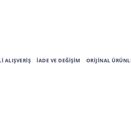
Ürün açıklamasında eksik bilgiler bulunuyor.
Ürün bilgilerinde hatalar bulunuyor.
Ürün fiyatı diğer sitelerden daha pahalı.
Bu ürüne benzer farklı alternatifler olmalı.
İ ALIŞVERİŞ
İADE VE DEĞİŞİM
ORİJİNAL ÜRÜNL
Gönder