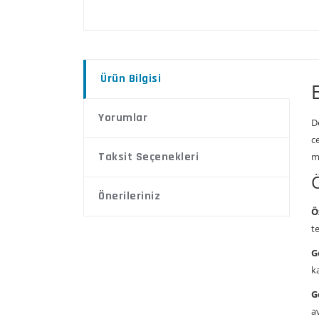
Ürün Bilgisi
Yorumlar
D
c
Taksit Seçenekleri
m
Önerileriniz
Ö
t
G
k
G
a