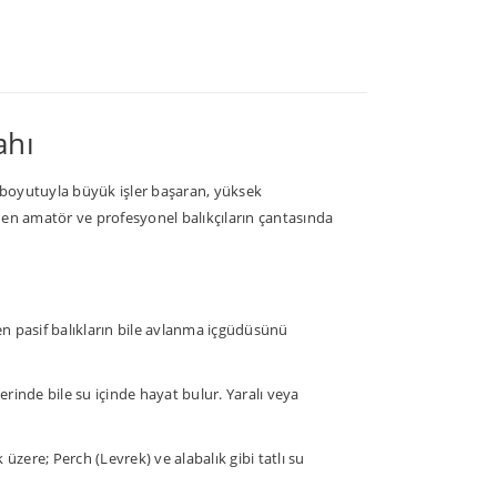
ahı
 boyutuyla büyük işler başaran, yüksek
ilenen amatör ve profesyonel balıkçıların çantasında
n pasif balıkların bile avlanma içgüdüsünü
rinde bile su içinde hayat bulur. Yaralı veya
üzere; Perch (Levrek) ve alabalık gibi tatlı su