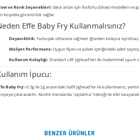
low ve Renk Seçenekleri:
Gece avları için fosforlu (Glow) modelleri ve 
er koşulda görünürlük sağlar.
Neden Effe Baby Fry Kullanmalısınız?
Dayanıklılık:
Yumuşak olmasına rağmen iğneden kolayca sıyrılmaz,
Maliyet Performans:
Uygun fiyatı ve paket içeriğindeki adet sayıs
Kullanım Kolaylığı:
Standart LRF jighead'leri ile mükemmel uyum s
Kullanım İpucu:
ffe Baby Fry
'ı 0.5g ile 2g arasındaki hafif jighead'ler ile kullanmanız, ye
eviyeye çıkaracaktır. Akıntılı meralarda "zıplatma" tekniği ile dibi tarayarak 
Bu ürünün fiyat bilgisi, resim, ürün açıklamalarında ve diğer konularda
kullanarak tarafımıza iletebilirsiniz.
Bu ürüne ilk yorumu siz yap
Görüş ve önerileriniz için teşekkür ederiz.
BENZER ÜRÜNLER
Yorum Yaz
Ürün resmi kalitesiz, bozuk veya görüntülenemiyor.