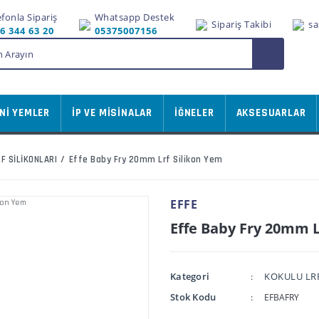
efonla Sipariş
Whatsapp Destek
Sipariş Takibi
sa
6 344 63 20
05375007156
Nİ YEMLER
İP VE MİSİNALAR
İĞNELER
AKSESUARLAR
F SİLİKONLARI
Effe Baby Fry 20mm Lrf Silikon Yem
EFFE
Effe Baby Fry 20mm L
Kategori
KOKULU LRF
Stok Kodu
EFBAFRY