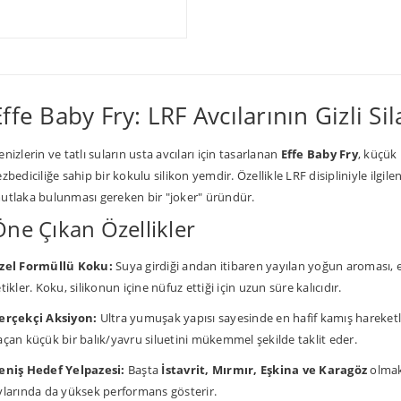
Effe Baby Fry: LRF Avcılarının Gizli Sil
enizlerin ve tatlı suların usta avcıları için tasarlanan
Effe Baby Fry
, küçük
ezbediciliğe sahip bir kokulu silikon yemdir. Özellikle LRF disipliniyle ilg
utlaka bulunması gereken bir "joker" üründür.
Öne Çıkan Özellikler
zel Formüllü Koku:
Suya girdiği andan itibaren yayılan yoğun aroması, e
etikler. Koku, silikonun içine nüfuz ettiği için uzun süre kalıcıdır.
erçekçi Aksiyon:
Ultra yumuşak yapısı sayesinde en hafif kamış hareketle
açan küçük bir balık/yavru siluetini mükemmel şekilde taklit eder.
eniş Hedef Yelpazesi:
Başta
İstavrit, Mırmır, Eşkina ve Karagöz
olmak 
vlarında da yüksek performans gösterir.