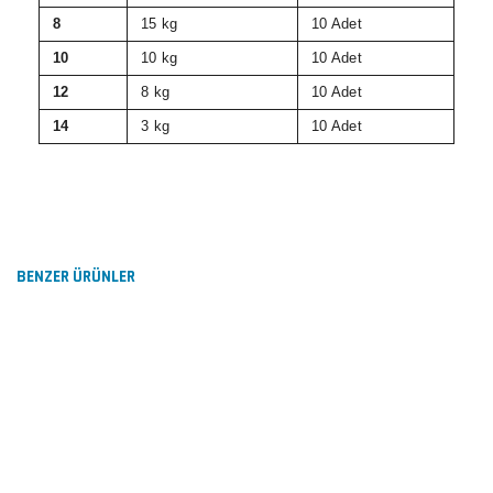
8
15 kg
10 Adet
10
10 kg
10 Adet
12
8 kg
10 Adet
14
3 kg
10 Adet
Bu ürünün fiyat bilgisi, resim, ürün açıklamalarında ve
diğer konularda yetersiz gördüğünüz noktaları öneri
Bu ürüne ilk yorumu siz yapın!
formunu kullanarak tarafımıza iletebilirsiniz.
Görüş ve önerileriniz için teşekkür ederiz.
BENZER ÜRÜNLER
Yorum Yaz
Ürün resmi kalitesiz, bozuk veya görüntülenemiyor.
Ürün açıklamasında eksik bilgiler bulunuyor.
Ürün bilgilerinde hatalar bulunuyor.
Ürün fiyatı diğer sitelerden daha pahalı.
Bu ürüne benzer farklı alternatifler olmalı.