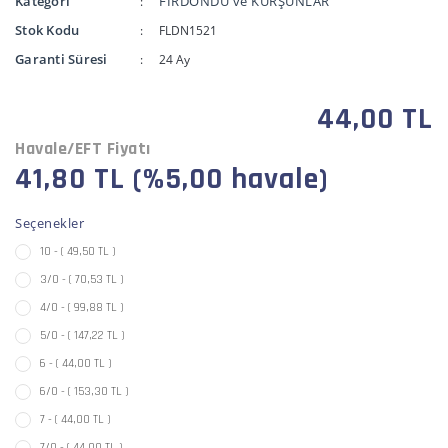
Kategori
FIRDÖNDÜ ve KURŞUNLAR
Stok Kodu
FLDN1521
Garanti Süresi
24 Ay
44,00 TL
Havale/EFT Fiyatı
41,80 TL (%5,00 havale)
Seçenekler
10 - ( 49,50 TL )
3/0 - ( 70,53 TL )
4/0 - ( 99,88 TL )
5/0 - ( 147,22 TL )
6 - ( 44,00 TL )
6/0 - ( 153,30 TL )
7 - ( 44,00 TL )
7/0 - ( 44,00 TL )