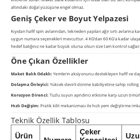
altındaki doğal yüzüşüne engel olmaz.
Geniş Çeker ve Boyut Yelpazesi
Kıyıdan hafif spin avlarından, tekneden yapılan ağır sırtı avlarına ka
uygun numara seçenekleri mevcuttur. 4 KG’dan 60 KG’a kadar ulaşan
hedef balığınız ne kadar büyük olursa olsun size tam kontrol sağlar
Öne Çıkan Özellikler
Maket Balık Odaklı:
Yemlerin aksiyonunu destekleyen hafif ve dayan
Dolaşma Önleyici:
Yüksek devirli dönme kabiliyetine sahip rolling
Korozyon Direnci:
Tuzlu suyun aşındırıcı etkisine karşı uzun ömürl
Hızlı Değişim:
Pratik kilit mekanizması ile hızlı yem değiştirme imk
Teknik Özellik Tablosu
Çeker
Ürün
Uzu