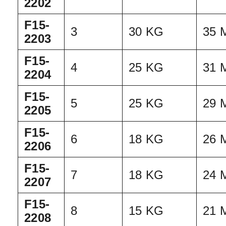
2202
F15-
3
30 KG
35 
2203
F15-
4
25 KG
31 
2204
F15-
5
25 KG
29 
2205
F15-
6
18 KG
26 
2206
F15-
7
18 KG
24 
2207
F15-
8
15 KG
21 
2208