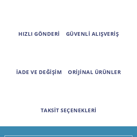
Ürün fiyatı diğer sitelerden daha pahalı.
Bu ürüne benzer farklı alternatifler olmalı.
HIZLI GÖNDERİ
GÜVENLİ ALIŞVERİŞ
Gönder
İADE VE DEĞİŞİM
ORİJİNAL ÜRÜNLER
TAKSİT SEÇENEKLERİ