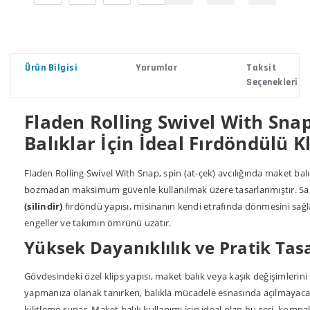
Ürün Bilgisi
Yorumlar
Taksit
Seçenekleri
Fladen Rolling Swivel With Sna
Balıklar İçin İdeal Fırdöndülü K
Fladen Rolling Swivel With Snap, spin (at-çek) avcılığında maket ba
bozmadan maksimum güvenle kullanılmak üzere tasarlanmıştır. S
(silindir)
fırdöndü yapısı, misinanın kendi etrafında dönmesini s
engeller ve takımın ömrünü uzatır.
Yüksek Dayanıklılık ve Pratik Tas
Gövdesindeki özel klips yapısı, maket balık veya kaşık değişimlerini 
yapmanıza olanak tanırken, balıkla mücadele esnasında açılmayacak
kilitleme sunar. Maket balık kullanımı için ideal olan bu seri, kompa