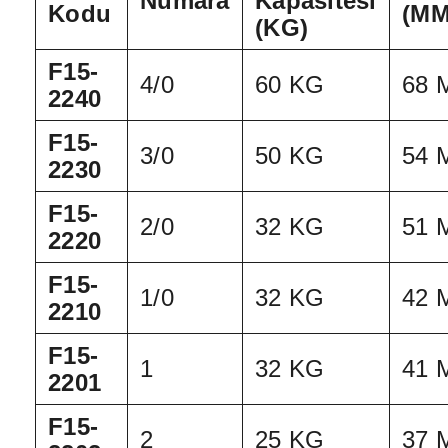
Numara
Kapasitesi
Kodu
(MM
(KG)
F15-
4/0
60 KG
68 
2240
F15-
3/0
50 KG
54 
2230
F15-
2/0
32 KG
51 
2220
F15-
1/0
32 KG
42 
2210
F15-
1
32 KG
41 
2201
F15-
2
25 KG
37 