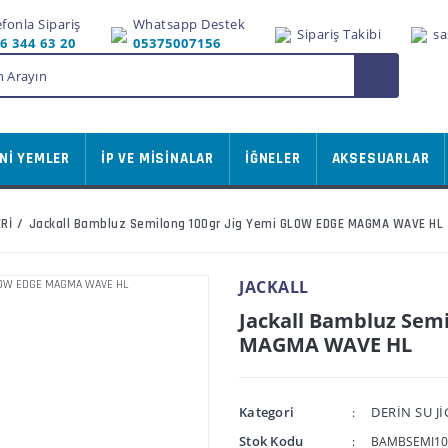
efonla Sipariş
Whatsapp Destek
Sipariş Takibi
sa
6 344 63 20
05375007156
Nİ YEMLER
İP VE MİSİNALAR
İĞNELER
AKSESUARLAR
Rİ
Jackall Bambluz Semilong 100gr Jig Yemi GLOW EDGE MAGMA WAVE HL
JACKALL
Jackall Bambluz Sem
MAGMA WAVE HL
Kategori
DERİN SU Jİ
Stok Kodu
BAMBSEMI10