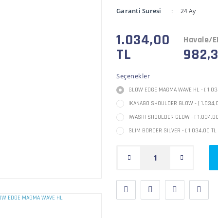
Garanti Süresi
24 Ay
1.034,00
Havale/E
TL
982,3
Seçenekler
GLOW EDGE MAGMA WAVE HL - ( 1.034
IKANAGO SHOULDER GLOW - ( 1.034,0
IWASHI SHOULDER GLOW - ( 1.034,00
SLIM BORDER SILVER - ( 1.034,00 TL 