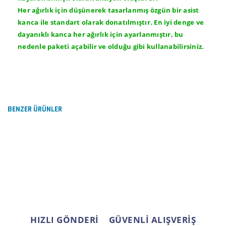
Her ağırlık için düşünerek tasarlanmış özgün bir asist
kanca ile standart olarak donatılmıştır. En iyi denge ve
dayanıklı kanca her ağırlık için ayarlanmıştır, bu
nedenle paketi açabilir ve olduğu gibi kullanabilirsiniz.
Bu ürünün fiyat bilgisi, resim, ürün açıklamalarında ve
diğer konularda yetersiz gördüğünüz noktaları öneri
Bu ürüne ilk yorumu siz yapın!
formunu kullanarak tarafımıza iletebilirsiniz.
Görüş ve önerileriniz için teşekkür ederiz.
BENZER ÜRÜNLER
Yorum Yaz
Ürün resmi kalitesiz, bozuk veya görüntülenemiyor.
Ürün açıklamasında eksik bilgiler bulunuyor.
Ürün bilgilerinde hatalar bulunuyor.
Ürün fiyatı diğer sitelerden daha pahalı.
Bu ürüne benzer farklı alternatifler olmalı.
HIZLI GÖNDERİ
GÜVENLİ ALIŞVERİŞ