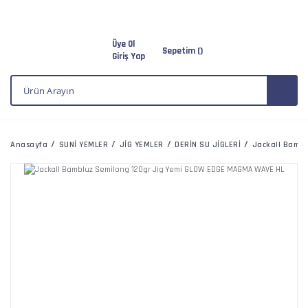
Üye Ol
Sepetim (
)
Giriş Yap
Anasayfa
SUNİ YEMLER
JİG YEMLER
DERİN SU JİGLERİ
Jackall Bamb