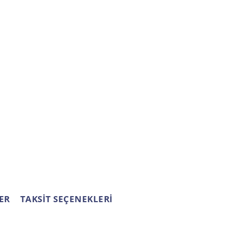
 yetersiz gördüğünüz noktaları öneri formunu
ın!
ER
TAKSİT SEÇENEKLERİ