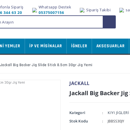
efonla Sipariş
Whatsapp Destek
Sipariş Takibi
sa
6 344 63 20
05375007156
Nİ YEMLER
İP VE MİSİNALAR
İĞNELER
AKSESUARLAR
Jackall Big Backer Jig Slide Stick 8.5cm 30gr Jig Yemi
JACKALL
Jackall Big Backer Jig
Kategori
KIYI JİGLERİ
Stok Kodu
JBBSS30JY