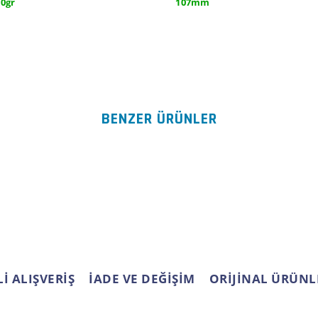
0gr
107mm
Bu ürünün fiyat bilgisi, resim, ürün açıklamalarında ve diğer konularda
kullanarak tarafımıza iletebilirsiniz.
Bu ürüne ilk yorumu siz yap
Görüş ve önerileriniz için teşekkür ederiz.
BENZER ÜRÜNLER
Yorum Yaz
Ürün resmi kalitesiz, bozuk veya görüntülenemiyor.
Ürün açıklamasında eksik bilgiler bulunuyor.
Ürün bilgilerinde hatalar bulunuyor.
Ürün fiyatı diğer sitelerden daha pahalı.
Bu ürüne benzer farklı alternatifler olmalı.
İ ALIŞVERİŞ
İADE VE DEĞİŞİM
ORİJİNAL ÜRÜNL