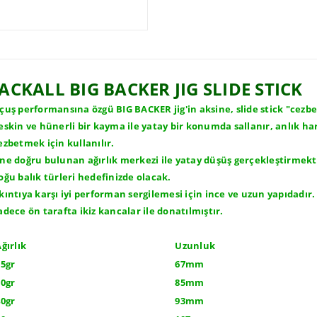
JACKALL BIG BACKER JIG SLIDE STICK
çuş performansına özgü BIG BACKER jig'in aksine, slide stick "cezbet
eskin ve hünerli bir kayma ile yatay bir konumda sallanır, anlık har
ezbetmek için kullanılır.
ne doğru bulunan ağırlık merkezi ile yatay düşüş gerçekleştirmekt
oğu balık türleri hedefinizde olacak.
kıntıya karşı iyi performan sergilemesi için ince ve uzun yapıdadır
adece ön tarafta ikiz kancalar ile donatılmıştır.
ğırlık
Uzunluk
5gr
67mm
0gr
85mm
0gr
93mm