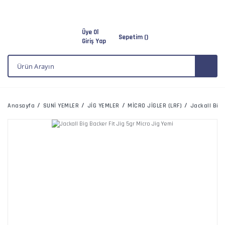
Üye Ol
Sepetim (
)
Giriş Yap
Anasayfa
SUNİ YEMLER
JİG YEMLER
MİCRO JİGLER (LRF)
Jackall Big 