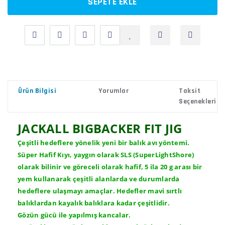
SEPETE EKLE
Ürün Bilgisi
Yorumlar
Taksit
Seçenekleri
JACKALL BIGBACKER FIT JIG
Çeşitli hedeflere yönelik yeni bir balık avı yöntemi.
Süper Hafif Kıyı, yaygın olarak SLS (SuperLightShore)
olarak bilinir ve göreceli olarak hafif, 5 ila 20 g arası bir
yem kullanarak çeşitli alanlarda ve durumlarda
hedeflere ulaşmayı amaçlar. Hedefler mavi sırtlı
balıklardan kayalık balıklara kadar çeşitlidir.
Gözün gücü ile yapılmış kancalar.