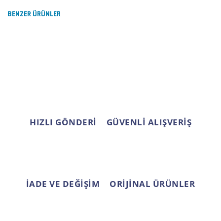
formunu kullanarak tarafımıza iletebilirsiniz.
Görüş ve önerileriniz için teşekkür ederiz.
BENZER ÜRÜNLER
Yorum Yaz
Ürün resmi kalitesiz, bozuk veya görüntülenemiyor.
Ürün açıklamasında eksik bilgiler bulunuyor.
Ürün bilgilerinde hatalar bulunuyor.
Ürün fiyatı diğer sitelerden daha pahalı.
Bu ürüne benzer farklı alternatifler olmalı.
HIZLI GÖNDERİ
GÜVENLİ ALIŞVERİŞ
Gönder
İADE VE DEĞİŞİM
ORİJİNAL ÜRÜNLER