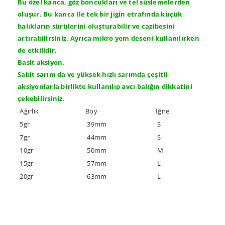
Bu özel kanca, göz boncukları ve tel süslemelerden
oluşur. Bu kanca ile tek bir jigin etrafında küçük
balıkların sürülerini oluşturabilir ve cazibesini
artırabilirsiniz. Ayrıca mikro yem deseni kullanılırken
de etkilidir.
Basit aksiyon.
Sabit sarım da ve yüksek hızlı sarımda çeşitli
aksiyonlarla birlikte kullanılıp avcı balığın dikkatini
çekebilirsiniz.
Ağırlık
Boy
İğne
5gr
39mm
S
7gr
44mm
S
10gr
50mm
M
15gr
57mm
L
20gr
63mm
L
Bu ürünün fiyat bilgisi, resim, ürün açıklamalarında ve
diğer konularda yetersiz gördüğünüz noktaları öneri
Bu ürüne ilk yorumu siz yapın!