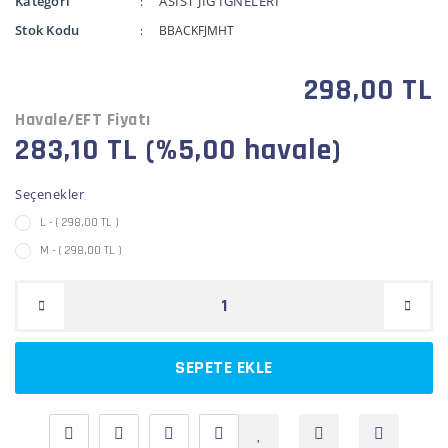
Kategori
ASİST JİG İĞNELERİ
Stok Kodu
BBACKFJMHT
298,00 TL
Havale/EFT Fiyatı
283,10 TL (%5,00 havale)
Seçenekler
L - ( 298,00 TL )
M - ( 298,00 TL )
SEPETE EKLE