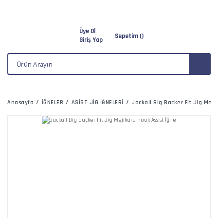
Üye Ol
Sepetim (
)
Giriş Yap
Anasayfa
İĞNELER
ASİST JİG İĞNELERİ
Jackall Big Backer Fit Jig Meji