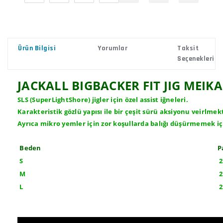
Ürün Bilgisi
Yorumlar
Taksit
Seçenekleri
JACKALL BIGBACKER FIT JIG MEI
SLS (SuperLightShore) jigler için özel assist iğneleri.
Karakteristik gözlü yapısı ile bir çeşit sürü aksiyonu veirlmek
Ayrıca mikro yemler için zor koşullarda balığı düşürmemek iç
Beden
P
S
2
M
2
L
2