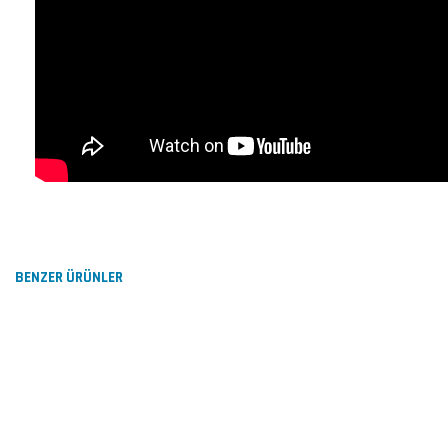
Bu ürünün fiyat bilgisi, resim, ürün açıklamalarında ve diğer konu
Görüş ve önerileriniz için teşekkür ederiz.
BENZER ÜRÜNLER
Ürün resmi kalitesiz, bozuk veya görüntülenemiyor.
Ürün açıklamasında eksik bilgiler bulunuyor.
Ürün bilgilerinde hatalar bulunuyor.
Ürün fiyatı diğer sitelerden daha pahalı.
Bu ürüne benzer farklı alternatifler olmalı.