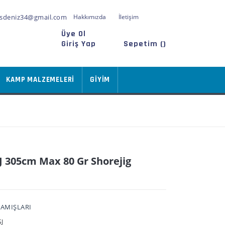
sdeniz34@gmail.com
Hakkımızda
İletişim
Üye Ol
Giriş Yap
Sepetim (
)
KAMP MALZEMELERİ
GİYİM
J 305cm Max 80 Gr Shorejig
KAMIŞLARI
J