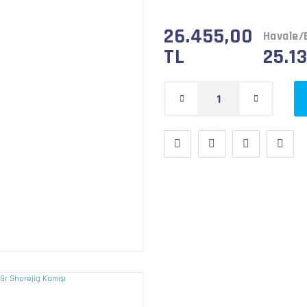
26.455,00
Havale/E
TL
25.1