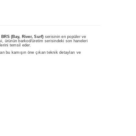
i
BRS (Bay, River, Surf)
serisinin en popüler ve
i, ürünün barkod/üretim serisindeki son haneleri
erini temsil eder.
olan bu kamışın öne çıkan teknik detayları ve
 yetersiz gördüğünüz noktaları öneri formunu
ın!