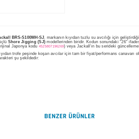
ackall BRS-S100MH-SJ
, markanın kıyıdan tuzlu su avcılığı için geliştirdiğ
üçlü
Shore Jigging (SJ)
modellerinden biridir. Kodun sonundaki "26" ifades
orijinal Japonya kodu
) veya Jackall'ın bu serideki güncellemel
4525807196269
ıyıdan trofe peşinde koşan avcılar için tam bir fiyat/performans canavarı 
arakteri şu şekildedir:
Bu ürünün fiyat bilgisi, resim, ürün açıklamalarında ve diğer konularda
kullanarak tarafımıza iletebilirsiniz.
Bu ürüne ilk yorumu siz yap
Görüş ve önerileriniz için teşekkür ederiz.
Yorum Yaz
Ürün resmi kalitesiz, bozuk veya görüntülenemiyor.
Ürün açıklamasında eksik bilgiler bulunuyor.
BENZER ÜRÜNLER
Ürün bilgilerinde hatalar bulunuyor.
Ürün fiyatı diğer sitelerden daha pahalı.