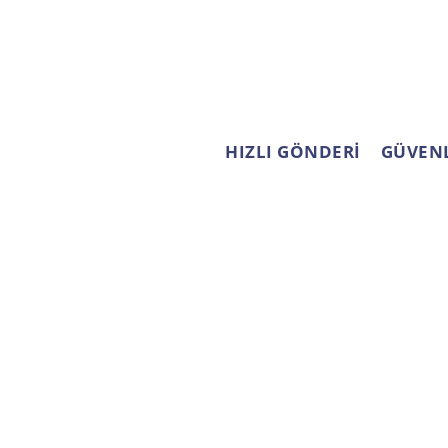
HIZLI GÖNDERİ
GÜVENL
ÜYE İŞLEMLERİ
KURUMSAL