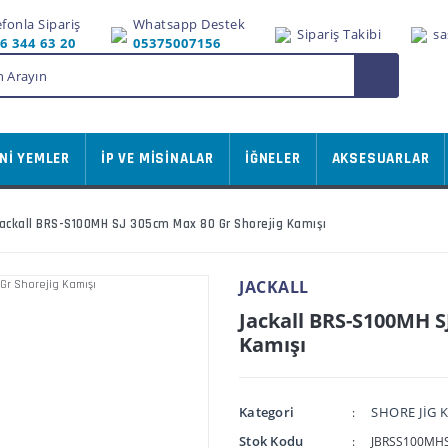
efonla Sipariş
Whatsapp Destek
Sipariş Takibi
sa
6 344 63 20
05375007156
Nİ YEMLER
İP VE MİSİNALAR
İĞNELER
AKSESUARLAR
ackall BRS-S100MH SJ 305cm Max 80 Gr Shorejig Kamışı
JACKALL
Jackall BRS-S100MH S
Kamışı
Kategori
SHORE JİG 
Stok Kodu
JBRSS100MHS