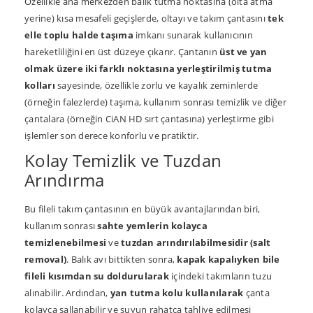
Özellikle ana merkezden balık tutma noktasına (olta atma
yerine) kısa mesafeli geçişlerde, oltayı ve takım çantasını
tek
elle toplu halde taşıma
imkanı sunarak kullanıcının
hareketliliğini en üst düzeye çıkarır. Çantanın
üst ve yan
olmak üzere iki farklı noktasına yerleştirilmiş tutma
kolları
sayesinde, özellikle zorlu ve kayalık zeminlerde
(örneğin falezlerde) taşıma, kullanım sonrası temizlik ve diğer
çantalara (örneğin CiAN HD sırt çantasına) yerleştirme gibi
işlemler son derece konforlu ve pratiktir.
Kolay Temizlik ve Tuzdan
Arındırma
Bu fileli takım çantasının en büyük avantajlarından biri,
kullanım sonrası
sahte yemlerin kolayca
temizlenebilmesi
ve
tuzdan arındırılabilmesidir (salt
removal)
. Balık avı bittikten sonra,
kapak kapalıyken bile
fileli kısımdan su doldurularak
içindeki takımların tuzu
alınabilir. Ardından,
yan tutma kolu kullanılarak
çanta
kolayca sallanabilir ve suyun rahatça tahliye edilmesi