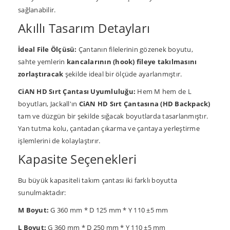
sağlanabilir.
Akıllı Tasarım Detayları
İdeal File Ölçüsü:
Çantanın filelerinin gözenek boyutu,
sahte yemlerin
kancalarının (hook) fileye takılmasını
zorlaştıracak
şekilde ideal bir ölçüde ayarlanmıştır.
CiAN HD Sırt Çantası Uyumluluğu:
Hem M hem de L
boyutları, Jackall'ın
CiAN HD Sırt Çantasına (HD Backpack)
tam ve düzgün bir şekilde sığacak boyutlarda tasarlanmıştır.
Yan tutma kolu, çantadan çıkarma ve çantaya yerleştirme
işlemlerini de kolaylaştırır.
Kapasite Seçenekleri
Bu büyük kapasiteli takım çantası iki farklı boyutta
sunulmaktadır:
M Boyut:
G 360 mm * D 125 mm * Y 110 ±5 mm
L Boyut:
G 360 mm * D 250 mm * Y 110 ±5 mm