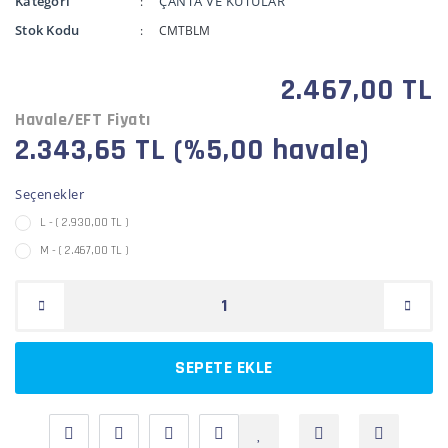
Kategori
ÇANTA VE KUTULAR
Stok Kodu
CMTBLM
2.467,00 TL
Havale/EFT Fiyatı
2.343,65 TL (%5,00 havale)
Seçenekler
L - ( 2.930,00 TL )
M - ( 2.467,00 TL )
SEPETE EKLE