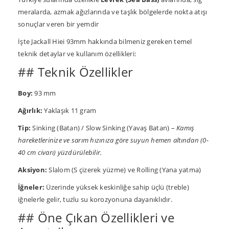
meralarda, azmak ağızlarında ve taşlık bölgelerde nokta atışı
sonuçlar veren bir yemdir
İşte Jackall Hiei 93mm hakkında bilmeniz gereken temel
teknik detaylar ve kullanım özellikleri:
## Teknik Özellikler
Boy:
93 mm
Ağırlık:
Yaklaşık 11 gram
Tip:
Sinking (Batan) / Slow Sinking (Yavaş Batan) –
Kamış
hareketlerinize ve sarım hızınıza göre suyun hemen altından (0-
40 cm civarı) yüzdürülebilir.
Aksiyon:
Slalom (S çizerek yüzme) ve Rolling (Yana yatma)
İğneler:
Üzerinde yüksek keskinliğe sahip üçlü (treble)
iğnelerle gelir, tuzlu su korozyonuna dayanıklıdır.
## Öne Çıkan Özellikleri ve