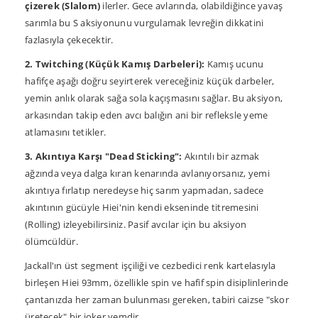
çizerek (Slalom)
ilerler. Gece avlarında, olabildiğince yavaş
sarımla bu S aksiyonunu vurgulamak levreğin dikkatini
fazlasıyla çekecektir.
2. Twitching (Küçük Kamış Darbeleri):
Kamış ucunu
hafifçe aşağı doğru seyirterek vereceğiniz küçük darbeler,
yemin anlık olarak sağa sola kaçışmasını sağlar. Bu aksiyon,
arkasından takip eden avcı balığın ani bir refleksle yeme
atlamasını tetikler.
3. Akıntıya Karşı "Dead Sticking":
Akıntılı bir azmak
ağzında veya dalga kıran kenarında avlanıyorsanız, yemi
akıntıya fırlatıp neredeyse hiç sarım yapmadan, sadece
akıntının gücüyle Hiei'nin kendi ekseninde titremesini
(Rolling) izleyebilirsiniz. Pasif avcılar için bu aksiyon
ölümcüldür.
Jackall'ın üst segment işçiliği ve cezbedici renk kartelasıyla
birleşen Hiei 93mm, özellikle spin ve hafif spin disiplinlerinde
çantanızda her zaman bulunması gereken, tabiri caizse "skor
üretecek" bir joker yemdir.