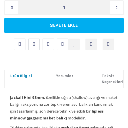
SEPETE EKLE
Ürün Bilgisi
Yorumlar
Taksit
Seçenekleri
Jackall Hiei 93mm
, özellikle sığ su (shallow) avcılığı ve maket
balığın aksiyonuna zor tepki veren avcı balıkları kandırmak
için tasarlanmış, son derece teknik ve etkili bir
lipless
minnow (gagasız maket balık)
modelidir.
Türkiye sularında özellikle
Levrek (Sea Bass)
avlarında, sığ