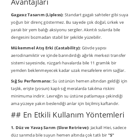
Avantajları
Gagasız Tasarım (Lipless):
Standart gagalı sahteler gibi suya
yoğun bir direnç göstermez. Bu sayede çok doğal, ürkek ve
yaralı bir yem balığı aksiyonu sergiler. Akıntılı sularda bile
dengesini bozmadan stabil bir şekilde yüzebilir.
Mükemmel Atış Erki (Castability):
Gövde yapısı
aerodinamiktir ve içinde barındırdığı ağırlık merkezi transfer
sistemi sayesinde, rüzgarlı havalarda bile 11 gramlık bir
yemden beklenmeyecek kadar uzak mesafelere erim sağlar.
Sığ Su Performansı:
Su üstünün hemen altından geldiği için
taşlık, erişte (yosun) kaplı sığ meralarda takılma riskini
minimuma indirir. Levreğin su üstüne patlamaya çekindiği
ama yüzeye yakın beslendiği anlar için biçilmiş kaftandır.
## En Etkili Kullanım Yöntemleri
1. Düz ve Yavaş Sarım (Slow Retrieve):
Jackall Hiei, sadece
düz sarımda bile suyun hemen altında çok tatlı bir
"S"