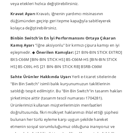
veya etekleri hızlıca değiştirebilirsiniz.
Kravat Ayarı
Kravatı, iğnenin yardımcı misinasının
düğümünden geçirip geri tepme kapağıyla sabitleyerek
kolayca değiştirebilirsiniz.
Binbin Switch'in En İyi Performansını Ortaya Çıkaran
Kamış Ayarı
"İğne aksiyonlu" bir kırmızı çipura kamışı en iyi
eşleşmedir. ◆
Önerilen Kamışlar:
[21 BIN-BIN STICK EXTRO]
BXS-C66M [BIN-BIN STICK HS] BS-C66M-HS [BIN-BIN STICK
HS] BS-C69L-HS [21 BIN-BIN STICK RB] BSRB-C66M
Sahte Ürünler Hakkında Uyarı
Yerli e-ticaret sitelerinde
"Bin Bin Switch" isimli balık kurşunumuzun taklitlerinin
satıldığı tespit edilmiştir. Bu "Bin Bin Switch"in tasarım hakları
şirketimize aittir (tasarım tescil numarası 1704281).
Ürünlerimizi kullanan müşterilerimizin menfaatleri
doğrultusunda, fikri mülkiyet haklarımızı ihlal ettiği şüphesi
bulunan her türlü eyleme karşı uygun şekilde hareket
etmenin sosyal sorumluluğumuz olduğuna inanıyoruz ve