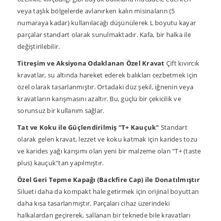
veya taşlık bölgelerde avlanırken kalın misinaların (5
numaraya kadar) kullanılacağı düşünülerek L boyutu kayar
parçalar standart olarak sunulmaktadır. Kafa, bir halka ile
değiştirilebilir.
Titreşim ve Aksiyona Odaklanan Özel Kravat
Çift kıvırcık
kravatlar, su altında hareket ederek balıkları cezbetmek için
özel olarak tasarlanmıştır. Ortadaki düz şekil, iğnenin veya
kravatların karışmasını azaltır. Bu, güçlü bir çekicilik ve
sorunsuz bir kullanım sağlar.
Tat ve Koku ile Güçlendirilmiş "T+ Kauçuk"
Standart
olarak gelen kravat, lezzet ve koku katmak için karides tozu
ve karides yağı karışımı olan yeni bir malzeme olan "T+ (taste
plus) kauçuk"tan yapılmıştır.
Özel Geri Tepme Kapağı (Backfire Cap) ile Donatılmıştır
Silueti daha da kompakt hale getirmek için orijinal boyuttan
daha kısa tasarlanmıştır. Parçaları cihaz üzerindeki
halkalardan geçirerek, sallanan bir teknede bile kravatları