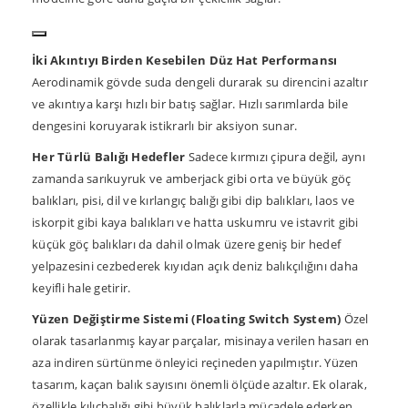
İki Akıntıyı Birden Kesebilen Düz Hat Performansı
Aerodinamik gövde suda dengeli durarak su direncini azaltır
ve akıntıya karşı hızlı bir batış sağlar. Hızlı sarımlarda bile
dengesini koruyarak istikrarlı bir aksiyon sunar.
Her Türlü Balığı Hedefler
Sadece kırmızı çipura değil, aynı
zamanda sarıkuyruk ve amberjack gibi orta ve büyük göç
balıkları, pisi, dil ve kırlangıç balığı gibi dip balıkları, laos ve
iskorpit gibi kaya balıkları ve hatta uskumru ve istavrit gibi
küçük göç balıkları da dahil olmak üzere geniş bir hedef
yelpazesini cezbederek kıyıdan açık deniz balıkçılığını daha
keyifli hale getirir.
Yüzen Değiştirme Sistemi (Floating Switch System)
Özel
olarak tasarlanmış kayar parçalar, misinaya verilen hasarı en
aza indiren sürtünme önleyici reçineden yapılmıştır. Yüzen
tasarım, kaçan balık sayısını önemli ölçüde azaltır. Ek olarak,
özellikle kılıçbalığı gibi büyük balıklarla mücadele ederken