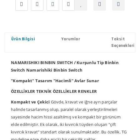
Ürün Bilgisi
Yorumlar
Taksit
Seçenekleri
NAMARISHIKI BINBIN SWITCH / Kurşunlu Tip Binbin
Switch
Namarishiki Binbin Switch
"Kompakt" Tasarım "Hacimli" Avlar Sunar
ÖZELLİKLER
TEKNİK ÖZELLİKLER
RENKLER
Kompakt ve Çekici
Gövde, kravat ve iğne ayrı parçalar
halinde tasarlanmış olup, paralel olarak yerleştirilmeleri
sayesinde hacim hissi azaltılmış ve kompakt bir görünüm
elde edilmiştir.
Ek olarak, iki kıvırcık tüyden oluşan "çift
kıvırcık kravat" standart olarak sunulmaktadır.
Bu özellik, TG
modeline göre daha güçlü bir çekicilik sağlar.