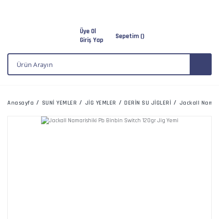
Üye Ol
Sepetim (
)
Giriş Yap
Anasayfa
SUNİ YEMLER
JİG YEMLER
DERİN SU JİGLERİ
Jackall Namar