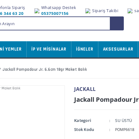
efonla Sipariş
Whatsapp Destek
Sipariş Takibi
sa
6 344 63 20
05375007156
Nİ YEMLER
İP VE MİSİNALAR
İĞNELER
AKSESUARLAR
Jackall Pompadour Jr. 6.6cm 18gr Maket Balık
JACKALL
Jackall Pompadour Jr
Kategori
SU ÜSTÜ
Stok Kodu
POMP6618