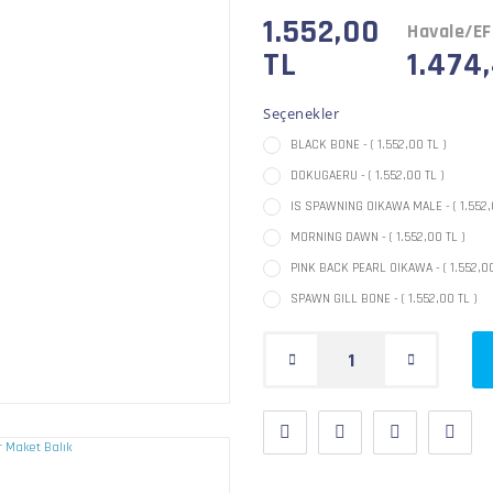
1.552,00
Havale/EF
TL
1.474
Seçenekler
BLACK BONE - ( 1.552,00 TL )
DOKUGAERU - ( 1.552,00 TL )
IS SPAWNING OIKAWA MALE - ( 1.552,
MORNING DAWN - ( 1.552,00 TL )
PINK BACK PEARL OIKAWA - ( 1.552,00
SPAWN GILL BONE - ( 1.552,00 TL )