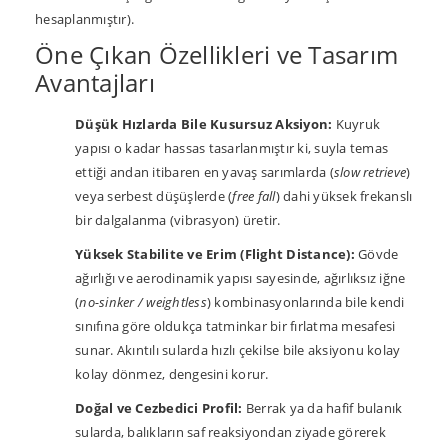
hesaplanmıştır).
Öne Çıkan Özellikleri ve Tasarım
Avantajları
Düşük Hızlarda Bile Kusursuz Aksiyon:
Kuyruk
yapısı o kadar hassas tasarlanmıştır ki, suyla temas
ettiği andan itibaren en yavaş sarımlarda (
slow retrieve
)
veya serbest düşüşlerde (
free fall
) dahi yüksek frekanslı
bir dalgalanma (vibrasyon) üretir.
Yüksek Stabilite ve Erim (Flight Distance):
Gövde
ağırlığı ve aerodinamik yapısı sayesinde, ağırlıksız iğne
(
no-sinker / weightless
) kombinasyonlarında bile kendi
sınıfına göre oldukça tatminkar bir fırlatma mesafesi
sunar. Akıntılı sularda hızlı çekilse bile aksiyonu kolay
kolay dönmez, dengesini korur.
Doğal ve Cezbedici Profil:
Berrak ya da hafif bulanık
sularda, balıkların saf reaksiyondan ziyade görerek