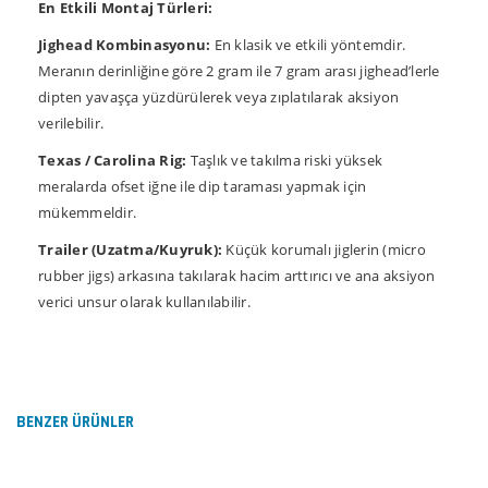
En Etkili Montaj Türleri:
Jighead Kombinasyonu:
En klasik ve etkili yöntemdir.
Meranın derinliğine göre 2 gram ile 7 gram arası jighead’lerle
dipten yavaşça yüzdürülerek veya zıplatılarak aksiyon
verilebilir.
Texas / Carolina Rig:
Taşlık ve takılma riski yüksek
meralarda ofset iğne ile dip taraması yapmak için
mükemmeldir.
Trailer (Uzatma/Kuyruk):
Küçük korumalı jiglerin (micro
rubber jigs) arkasına takılarak hacim arttırıcı ve ana aksiyon
verici unsur olarak kullanılabilir.
Bu ürünün fiyat bilgisi, resim, ürün açıklamalarında ve
diğer konularda yetersiz gördüğünüz noktaları öneri
Bu ürüne ilk yorumu siz yapın!
formunu kullanarak tarafımıza iletebilirsiniz.
Görüş ve önerileriniz için teşekkür ederiz.
BENZER ÜRÜNLER
Yorum Yaz
Ürün resmi kalitesiz, bozuk veya görüntülenemiyor.