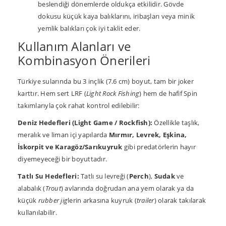
beslendiği dönemlerde oldukça etkilidir. Gövde
dokusu küçük kaya balıklarını, iribaşları veya minik
yemlik balıkları çok iyi taklit eder.
Kullanım Alanları ve
Kombinasyon Önerileri
Türkiye sularında bu 3 inçlik (7.6 cm) boyut, tam bir joker
karttır. Hem sert LRF (
Light Rock Fishing
) hem de hafif Spin
takımlarıyla çok rahat kontrol edilebilir:
Deniz Hedefleri (Light Game / Rockfish):
Özellikle taşlık,
meralık ve liman içi yapılarda
Mırmır, Levrek, Eşkina,
İskorpit ve Karagöz/Sarıkuyruk
gibi predatörlerin hayır
diyemeyeceği bir boyuttadır.
Tatlı Su Hedefleri:
Tatlı su levreği (
Perch
),
Sudak
ve
alabalık (
Trout
) avlarında doğrudan ana yem olarak ya da
küçük
rubber jig
lerin arkasına kuyruk (
trailer
) olarak takılarak
kullanılabilir.