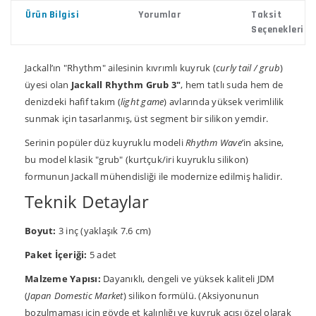
Ürün Bilgisi
Yorumlar
Taksit
Seçenekleri
Jackall’ın "Rhythm" ailesinin kıvrımlı kuyruk (
curly tail / grub
)
üyesi olan
Jackall Rhythm Grub 3"
, hem tatlı suda hem de
denizdeki hafif takım (
light game
) avlarında yüksek verimlilik
sunmak için tasarlanmış, üst segment bir silikon yemdir.
Serinin popüler düz kuyruklu modeli
Rhythm Wave
’in aksine,
bu model klasik "grub" (kurtçuk/iri kuyruklu silikon)
formunun Jackall mühendisliği ile modernize edilmiş halidir.
Teknik Detaylar
Boyut:
3 inç (yaklaşık 7.6 cm)
Paket İçeriği:
5 adet
Malzeme Yapısı:
Dayanıklı, dengeli ve yüksek kaliteli JDM
(
Japan Domestic Market
) silikon formülü. (Aksiyonunun
bozulmaması için gövde et kalınlığı ve kuyruk açısı özel olarak