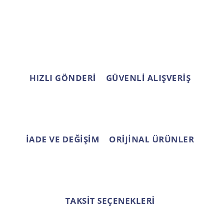
Ürün açıklamasında eksik bilgiler bulunuyor.
Ürün bilgilerinde hatalar bulunuyor.
Ürün fiyatı diğer sitelerden daha pahalı.
Bu ürüne benzer farklı alternatifler olmalı.
HIZLI GÖNDERİ
GÜVENLİ ALIŞVERİŞ
Gönder
İADE VE DEĞİŞİM
ORİJİNAL ÜRÜNLER
TAKSİT SEÇENEKLERİ