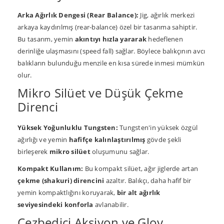
Arka Ağırlık Dengesi (Rear Balance):
Jig, ağırlık merkezi
arkaya kaydırılmış (rear-balance) özel bir tasarıma sahiptir.
Bu tasarım, yemin
akıntıyı hızla yararak
hedeflenen
derinliğe ulaşmasını (speed fall) sağlar. Böylece balıkçının avcı
balıkların bulunduğu menzile en kısa sürede inmesi mümkün
olur.
Mikro Silüet ve Düşük Çekme
Direnci
Yüksek Yoğunluklu Tungsten:
Tungsten'in yüksek özgül
ağırlığı ve yemin
hafifçe kalınlaştırılmış
gövde şekli
birleşerek
mikro silüet
oluşumunu sağlar.
Kompakt Kullanım:
Bu kompakt silüet, ağır jiglerde artan
çekme (shakuri) direncini
azaltır. Balıkçı, daha hafif bir
yemin kompaktlığını koruyarak,
bir alt ağırlık
seviyesindeki konforla
avlanabilir.
Cezbedici Aksiyon ve Gloy