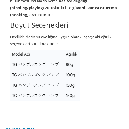
bulunması, balıkların yeme
hafifçe değdiği
(nibbling/playing)
vuruşlarda bile
güvenli kanca oturtma
(hooking)
oranını artırır.
Boyut Seçenekleri
Özellikle derin su avcılığına uygun olarak, aşağıdaki ağırlık
seçenekleri sunulmaktadır:
Bu ürünün fiyat bilgisi, resim, ürün açıklamalarında ve
diğer konularda yetersiz gördüğünüz noktaları öneri
Bu ürüne ilk yorumu siz yapın!
formunu kullanarak tarafımıza iletebilirsiniz.
Görüş ve önerileriniz için teşekkür ederiz.