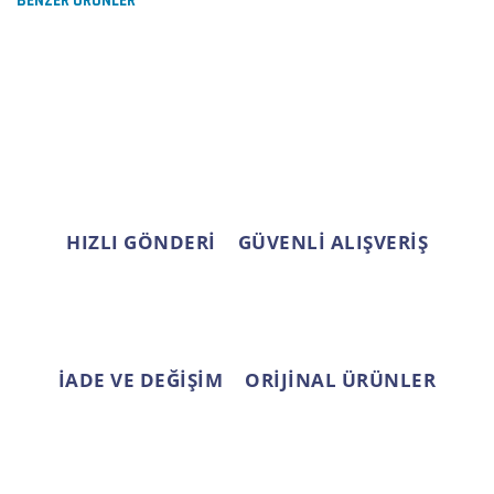
BENZER ÜRÜNLER
Yorum Yaz
Ürün resmi kalitesiz, bozuk veya görüntülenemiyor.
Ürün açıklamasında eksik bilgiler bulunuyor.
Ürün bilgilerinde hatalar bulunuyor.
Ürün fiyatı diğer sitelerden daha pahalı.
Bu ürüne benzer farklı alternatifler olmalı.
HIZLI GÖNDERİ
GÜVENLİ ALIŞVERİŞ
Gönder
İADE VE DEĞİŞİM
ORİJİNAL ÜRÜNLER