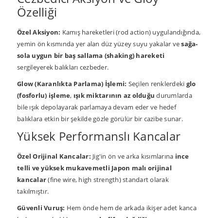
Özelliği
Özel Aksiyon:
Kamış hareketleri (rod action) uygulandığında,
yemin ön kısmında yer alan düz yüzey suyu yakalar ve
sağa-
sola uygun bir baş sallama (shaking) hareketi
sergileyerek balıkları cezbeder.
Glow (Karanlıkta Parlama) İşlemi:
Seçilen renklerdeki
glo
(fosforlu) işleme
,
ışık miktarının az olduğu
durumlarda
bile ışık depolayarak parlamaya devam eder ve hedef
balıklara etkin bir şekilde gözle görülür bir cazibe sunar.
Yüksek Performanslı Kancalar
Özel Orijinal Kancalar:
Jig'in ön ve arka kısımlarına
ince
telli ve yüksek mukavemetli
Japon malı orijinal
kancalar
(fine wire, high strength) standart olarak
takılmıştır.
Güvenli Vuruş:
Hem önde hem de arkada ikişer adet kanca