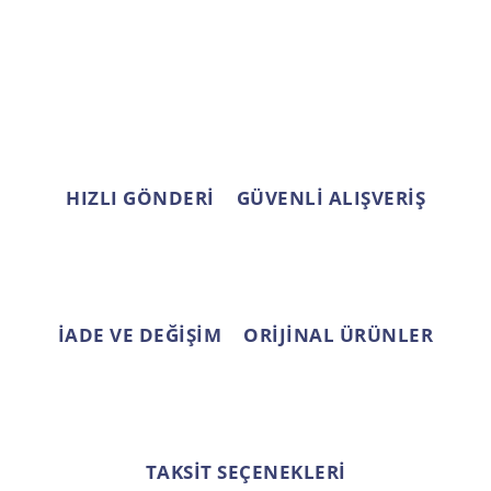
Ürün resmi kalitesiz, bozuk veya görüntülenemiyor.
Ürün açıklamasında eksik bilgiler bulunuyor.
Ürün bilgilerinde hatalar bulunuyor.
Ürün fiyatı diğer sitelerden daha pahalı.
Bu ürüne benzer farklı alternatifler olmalı.
HIZLI GÖNDERİ
GÜVENLİ ALIŞVERİŞ
Gönder
İADE VE DEĞİŞİM
ORİJİNAL ÜRÜNLER
TAKSİT SEÇENEKLERİ