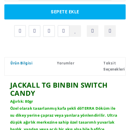
SEPETE EKLE
Ürün Bilgisi
Yorumlar
Taksit
Seçenekleri
JACKALL TG BINBIN SWITCH
CANDY
Ağırlık: 80gr
Özel olarak tasarlanmış kafa şekli dōTERRA Döküm ile
su dikey yerine çapraz veya yanlara yönlendirilir. Ultra
düşük ağırlık merkezine sahip özel tasarımlı yuvarlak
başlık, yandan veya açılı bir akış alsa bile hafifçe