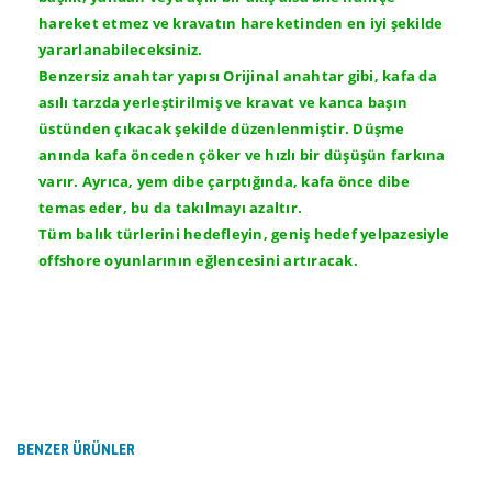
hareket etmez ve kravatın hareketinden en iyi şekilde
yararlanabileceksiniz.
Benzersiz anahtar yapısı Orijinal anahtar gibi, kafa da
asılı tarzda yerleştirilmiş ve kravat ve kanca başın
üstünden çıkacak şekilde düzenlenmiştir. Düşme
anında kafa önceden çöker ve hızlı bir düşüşün farkına
varır. Ayrıca, yem dibe çarptığında, kafa önce dibe
temas eder, bu da takılmayı azaltır.
Tüm balık türlerini hedefleyin, geniş hedef yelpazesiyle
offshore oyunlarının eğlencesini artıracak.
Bu ürünün fiyat bilgisi, resim, ürün açıklamalarında ve
diğer konularda yetersiz gördüğünüz noktaları öneri
Bu ürüne ilk yorumu siz yapın!
formunu kullanarak tarafımıza iletebilirsiniz.
Görüş ve önerileriniz için teşekkür ederiz.
BENZER ÜRÜNLER
Yorum Yaz