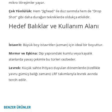
mikro titreşimler yayar.
Çok Yönlülük:
Hem "Jighead" ile düz sarımda hem de "Drop
Shot" gibi daha durağan tekniklerde oldukça etkilidir.
Hedef Balıklar ve Kullanım Alanı
İstavrit:
Büyük boy istavritler (azman) için ideal bir boyuttur.
Mırmır ve Eşkina:
Dip yapısındaki kumlu veya kayalık
alanlarda yavaş çekimle bu türleri cezbeder.
Levrek:
Küçük sahte ihtiyacı duyulan dönemlerde (özellikle
yavru gümüş balığı zamanı) LRF takımlarıyla levrek avında
tercih edilir.
Bu ürünün fiyat bilgisi, resim, ürün açıklamalarında ve
diğer konularda yetersiz gördüğünüz noktaları öneri
Bu ürüne ilk yorumu siz yapın!
formunu kullanarak tarafımıza iletebilirsiniz.
Görüş ve önerileriniz için teşekkür ederiz.
BENZER ÜRÜNLER
Yorum Yaz