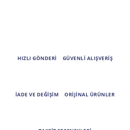
Ürün resmi kalitesiz, bozuk veya görüntülenemiyor.
Ürün açıklamasında eksik bilgiler bulunuyor.
Ürün bilgilerinde hatalar bulunuyor.
Ürün fiyatı diğer sitelerden daha pahalı.
Bu ürüne benzer farklı alternatifler olmalı.
HIZLI GÖNDERİ
GÜVENLİ ALIŞVERİŞ
Gönder
İADE VE DEĞİŞİM
ORİJİNAL ÜRÜNLER