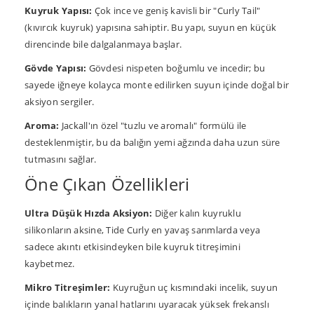
Kuyruk Yapısı:
Çok ince ve geniş kavisli bir "Curly Tail"
(kıvırcık kuyruk) yapısına sahiptir. Bu yapı, suyun en küçük
direncinde bile dalgalanmaya başlar.
Gövde Yapısı:
Gövdesi nispeten boğumlu ve incedir; bu
sayede iğneye kolayca monte edilirken suyun içinde doğal bir
aksiyon sergiler.
Aroma:
Jackall'ın özel "tuzlu ve aromalı" formülü ile
desteklenmiştir, bu da balığın yemi ağzında daha uzun süre
tutmasını sağlar.
Öne Çıkan Özellikleri
Ultra Düşük Hızda Aksiyon:
Diğer kalın kuyruklu
silikonların aksine, Tide Curly en yavaş sarımlarda veya
sadece akıntı etkisindeyken bile kuyruk titreşimini
kaybetmez.
Mikro Titreşimler:
Kuyruğun uç kısmındaki incelik, suyun
içinde balıkların yanal hatlarını uyaracak yüksek frekanslı