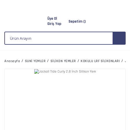
Üye Ol
Sepetim (
)
Giriş Yap
Anasayfa
SUNİ YEMLER
SİLİKON YEMLER
KOKULU LRF SİLİKONLARI
Jac