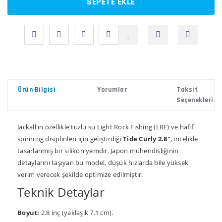
SEPETE EKLE
Ürün Bilgisi
Yorumlar
Taksit
Seçenekleri
Jackall'ın özellikle tuzlu su Light Rock Fishing (LRF) ve hafif
spinning disiplinleri için geliştirdiği
Tide Curly 2.8"
, incelikle
tasarlanmış bir silikon yemdir. Japon mühendisliğinin
detaylarını taşıyan bu model, düşük hızlarda bile yüksek
verim verecek şekilde optimize edilmiştir.
Teknik Detaylar
Boyut:
2.8 inç (yaklaşık 7.1 cm).