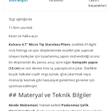
Ürün Bilgisi
Yorumlar
Taksit
Seçenekleri
52gr ağırlığında
11,9cm uzunluk
kesici ve halka açıcı
Kahara 4.7" Micro Tip Stainless Pliers
, özellikle lrf (light
rock fishing) ve spin disiplinlerinde incelikli işler yapmak
isteyen balıkçılar için tasarlanmış, Japon mühendisliği ürünü
bir ekipmandır.Bu pense, avuç içine sığan
kompakt yapısı
(12 cm)
ve son derece ince uç yapısıyla öne çıkar. Özellikle
küçük halkaları (split ring) açmak, iğne çıkartmak veya
misina/ip kesmek gibi hassasiyet gerektiren görevler için
optimize edilmiştir.
## Materyal ve Teknik Bilgiler
Gövde Malzemesi:
Yüksek kaliteli
Paslanmaz Çelik
(Stainless Steel)
. Tuzlu suyun aşındırıcı etkisine karşı yüksek