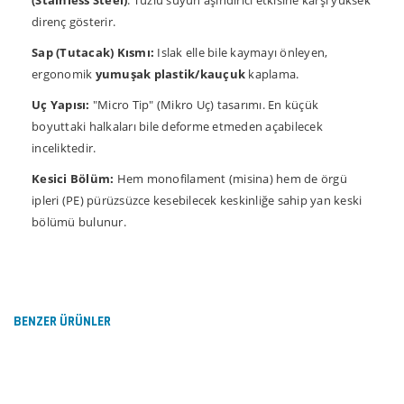
direnç gösterir.
Sap (Tutacak) Kısmı:
Islak elle bile kaymayı önleyen,
ergonomik
yumuşak plastik/kauçuk
kaplama.
Uç Yapısı:
"Micro Tip" (Mikro Uç) tasarımı. En küçük
boyuttaki halkaları bile deforme etmeden açabilecek
inceliktedir.
Kesici Bölüm:
Hem monofilament (misina) hem de örgü
ipleri (PE) pürüzsüzce kesebilecek keskinliğe sahip yan keski
bölümü bulunur.
Bu ürünün fiyat bilgisi, resim, ürün açıklamalarında ve
diğer konularda yetersiz gördüğünüz noktaları öneri
Bu ürüne ilk yorumu siz yapın!
formunu kullanarak tarafımıza iletebilirsiniz.
Görüş ve önerileriniz için teşekkür ederiz.
BENZER ÜRÜNLER
Yorum Yaz
Ürün resmi kalitesiz, bozuk veya görüntülenemiyor.
Ürün açıklamasında eksik bilgiler bulunuyor.