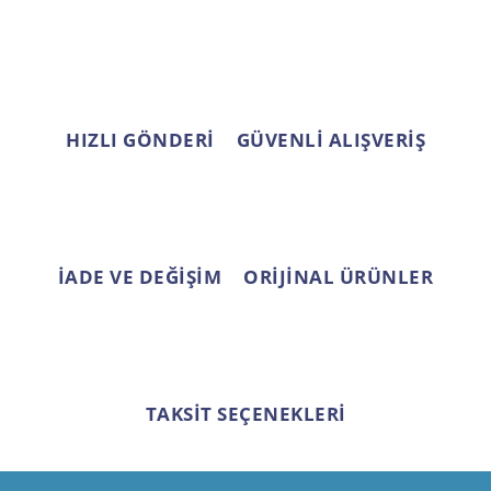
Ürün bilgilerinde hatalar bulunuyor.
Ürün fiyatı diğer sitelerden daha pahalı.
Bu ürüne benzer farklı alternatifler olmalı.
HIZLI GÖNDERİ
GÜVENLİ ALIŞVERİŞ
Gönder
İADE VE DEĞİŞİM
ORİJİNAL ÜRÜNLER
TAKSİT SEÇENEKLERİ