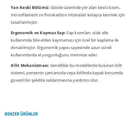
Yan Keski Bölümü:
Gövde üzerinde yer alan kesici kısım,
monofilament ve florokarbon misinaları kolayca kesmek için
tasarlanmıştır.
Ergonomik ve Kaymaz Sap:
Sap kısımları, ıslak elle
kullanımda bile elden kaymaması için özel bir kaplama ile
donatılmıştır. Ergonomik yapısı sayesinde uzun süreli
kullanımlarda el yorgunluğunu minimize eder.
Kilit Mekanizması:
Genellikle bu modellerde bulunan kilit
sistemi, pensenin çantanızda veya kılıfında kapalı konumda
güvenli bir şekilde saklanmasına yardımcı olur.
Bu ürünün fiyat bilgisi, resim, ürün açıklamalarında ve
diğer konularda yetersiz gördüğünüz noktaları öneri
Bu ürüne ilk yorumu siz yapın!
formunu kullanarak tarafımıza iletebilirsiniz.
Görüş ve önerileriniz için teşekkür ederiz.
BENZER ÜRÜNLER
Yorum Yaz
Ürün resmi kalitesiz, bozuk veya görüntülenemiyor.