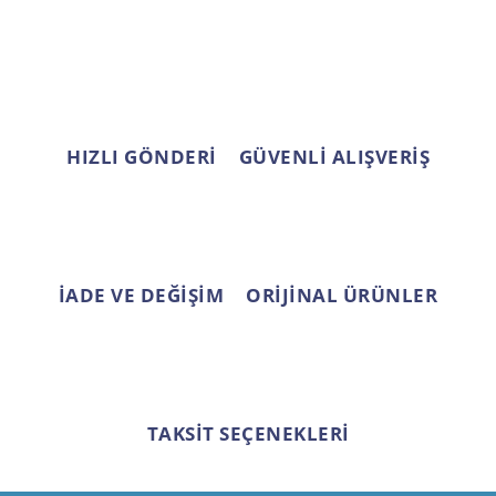
Ürün açıklamasında eksik bilgiler bulunuyor.
Ürün bilgilerinde hatalar bulunuyor.
Ürün fiyatı diğer sitelerden daha pahalı.
Bu ürüne benzer farklı alternatifler olmalı.
HIZLI GÖNDERİ
GÜVENLİ ALIŞVERİŞ
Gönder
İADE VE DEĞİŞİM
ORİJİNAL ÜRÜNLER
TAKSİT SEÇENEKLERİ