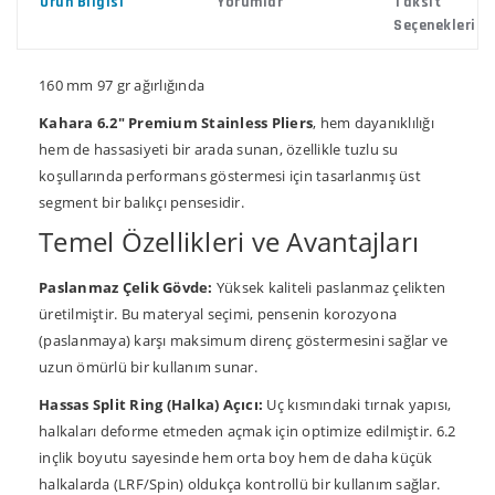
Ürün Bilgisi
Yorumlar
Taksit
Seçenekleri
160 mm 97 gr ağırlığında
Kahara 6.2" Premium Stainless Pliers
, hem dayanıklılığı
hem de hassasiyeti bir arada sunan, özellikle tuzlu su
koşullarında performans göstermesi için tasarlanmış üst
segment bir balıkçı pensesidir.
Temel Özellikleri ve Avantajları
Paslanmaz Çelik Gövde:
Yüksek kaliteli paslanmaz çelikten
üretilmiştir. Bu materyal seçimi, pensenin korozyona
(paslanmaya) karşı maksimum direnç göstermesini sağlar ve
uzun ömürlü bir kullanım sunar.
Hassas Split Ring (Halka) Açıcı:
Uç kısmındaki tırnak yapısı,
halkaları deforme etmeden açmak için optimize edilmiştir. 6.2
inçlik boyutu sayesinde hem orta boy hem de daha küçük
halkalarda (LRF/Spin) oldukça kontrollü bir kullanım sağlar.