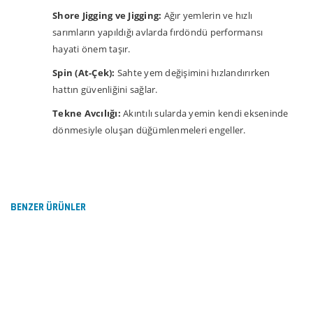
Shore Jigging ve Jigging:
Ağır yemlerin ve hızlı
sarımların yapıldığı avlarda fırdöndü performansı
hayati önem taşır.
Spin (At-Çek):
Sahte yem değişimini hızlandırırken
hattın güvenliğini sağlar.
Tekne Avcılığı:
Akıntılı sularda yemin kendi ekseninde
dönmesiyle oluşan düğümlenmeleri engeller.
Bu ürünün fiyat bilgisi, resim, ürün açıklamalarında ve
diğer konularda yetersiz gördüğünüz noktaları öneri
Bu ürüne ilk yorumu siz yapın!
formunu kullanarak tarafımıza iletebilirsiniz.
Görüş ve önerileriniz için teşekkür ederiz.
BENZER ÜRÜNLER
Yorum Yaz
Ürün resmi kalitesiz, bozuk veya görüntülenemiyor.
Ürün açıklamasında eksik bilgiler bulunuyor.
Ürün bilgilerinde hatalar bulunuyor.