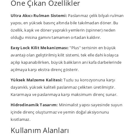
Öne Çıkan Özellikler
Ultra Akıcı Rulman Sistemi:
Paslanmaz çelik bilyalı rulman
yapısı, en yüksek basınç altında bile takılmadan döner. Bu
özellik, kaşık ve döner yapraklı yemlerin (spinner) neden
olduğu misina gamını tamamen ortadan kaldırır.
Easy Lock Kilit Mekanizması:
"Plus" serisinin en büyük
avantajı olan geliştirilmiş kilit sistemi, tek elle dahi kolayca
açılıp kapanabilirken, büyük balıkların ani kafa darbelerinde
açılmaya karşı ekstra direnç gösterir.
Yüksek Malzeme Kalitesi:
Tuzlu su korozyonuna karşı
dayanıklı, yüksek kaliteli paslanmaz çelikten üretilmiştir.
Kararmaya ve paslanmaya karşı maksimum direnç sunar.
Hidrodinamik Tasarım:
Minimalist yapısı sayesinde suyun
içinde direnç oluşturmaz ve yemin doğal aksiyonunu
kısıtlamaz.
Kullanım Alanları