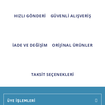
Ürün fiyatı diğer sitelerden daha pahalı.
Bu ürüne benzer farklı alternatifler olmalı.
HIZLI GÖNDERİ
GÜVENLİ ALIŞVERİŞ
Gönder
İADE VE DEĞİŞİM
ORİJİNAL ÜRÜNLER
TAKSİT SEÇENEKLERİ
ÜYE İŞLEMLERİ