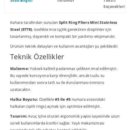
Ürün Bilgisi
Yorumlar
Taksit
Seçenekleri
Kahara tarafından sunulan
Split Ring Pliers Mini Stainless
Steel (9778)
, özellikle ince işçilik gerektiren disiplinler için
tasarlanmış, dayanıklı ve kompakt bir yardımcı ekipmandır.
Ürünün teknik detayları ve kullanım avantajları şu şekildedir:
Teknik Özellikler
Malzeme:
Yüksek kaliteli paslanmaz çelikten imal edilmiştir.
Bu sayede korozyona karşı dirençlidir, ancak tuzlu su
kullanımından sonra tatlı su ile durulanması ömrünü
uzatacaktır.
Halka Boyutu:
Özellikle
#3 ile #5
numara arasındaki
halkaları (split rings) açmak için optimize edilmiştir.
Tasarım:
Avuç içine oturan ergonomik yapısı sayesinde uzun
süreli kullanımlarda konfor sağlar. Yaylı mekanizması
sayesinde tek elle rahatça kontrol edilebilir.