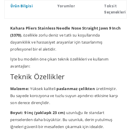
Ürün Bilgisi
Yorumlar
Taksit
Seçenekleri
Kahara Pliers Stainless Needle Nose Straight Jaws 9 Inch
(3370)
, özellikle zorlu deniz ve tatlı su koşullarında
dayanıklılık ve hassasiyet arayanlar için tasarlanmış
profesyonel bir el aletidir.
İşte bu modelin öne çıkan teknik özellikleri ve kullanım
avantajları:
Teknik Özellikler
Malzeme:
Yüksek kaliteli
paslanmaz çelikten
üretilmiştir.
Bu sayede korozyona ve tuzlu suyun aşındırıcı etkisine karşı
son derece dirençlidir.
Boyut:
9 inç (yaklaşık 23 cm)
uzunluğu ile standart
penselerden daha büyüktür. Bu uzunluk, derin yutulmuş
iğneleri güvenli bir mesafeden çıkarmak için idealdir.