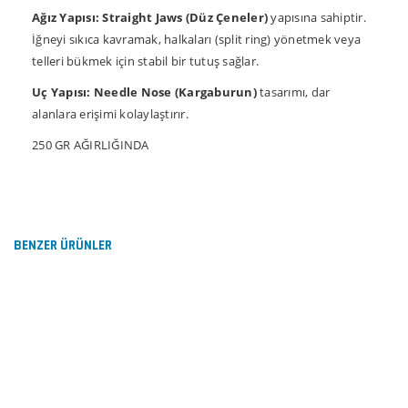
Ağız Yapısı:
Straight Jaws (Düz Çeneler)
yapısına sahiptir.
İğneyi sıkıca kavramak, halkaları (split ring) yönetmek veya
telleri bükmek için stabil bir tutuş sağlar.
Uç Yapısı:
Needle Nose (Kargaburun)
tasarımı, dar
alanlara erişimi kolaylaştırır.
250 GR AĞIRLIĞINDA
Bu ürünün fiyat bilgisi, resim, ürün açıklamalarında ve
diğer konularda yetersiz gördüğünüz noktaları öneri
Bu ürüne ilk yorumu siz yapın!
formunu kullanarak tarafımıza iletebilirsiniz.
Görüş ve önerileriniz için teşekkür ederiz.
BENZER ÜRÜNLER
Yorum Yaz
Ürün resmi kalitesiz, bozuk veya görüntülenemiyor.
Ürün açıklamasında eksik bilgiler bulunuyor.
Ürün bilgilerinde hatalar bulunuyor.
Ürün fiyatı diğer sitelerden daha pahalı.