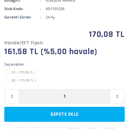
Kategori
KURŞUN ARKASI
Stok Kodu
KD1555326
Garanti Süresi
24 Ay
170,08 TL
Havale/EFT Fiyatı
161,58 TL (%5,00 havale)
Seçenekler
24 - ( 170,08 TL )
80 - ( 170,08 TL )
SEPETE EKLE