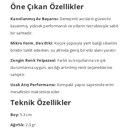
Öne Çıkan Özellikler
Kanıtlanmış Av Başarısı:
Deneyimli avcıların güvenini
kazanmış, yüksek performanslı ve yılların tecrübesiyle sabit
bir sahtedir.
Mikro Form, Dev Etki:
Küçük yapısıyla yem balığı silüetini
birebir taklit ederken, su altında geniş bir etki alanı yaratır.
Zengin Renk Yelpazesi:
Farklı su koşullarına ve ışık
durumlarına uygun, avcılığı artırılmış renk seçeneklerine
sahiptir.
Uzak Atış Performansı:
Kompakt yapısı sayesinde erim
mesafesini maksimize eder.
Teknik Özellikler
Boy:
5.3 cm
Ağırlık:
2.3 gr