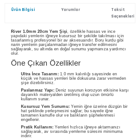
Ürün Bilgisi
Yorumlar
Taksit
Seçenekleri
River 1.0mm 20cm Yem Şişi
, özellikle hassas ve ince
yapıdaki yemlerin iğneye kusursuz bir şekilde takılması için
tasarlanmış profesyonel bir av aksesuarıdır. Boru kurdu gibi
narin yemlerin parçalanmadan iğneye transfer edilmesini
sağlayarak, su altında en doğal sunumu yapmanıza yardımcı
olur.
Öne Çıkan Özellikler
Ultra İnce Tasarım:
1.0 mm kalınlığı sayesinde en
küçük ve hassas yemleri bile dokusuna zarar vermeden
şişe dizebilirsiniz.
Paslanmaz Yapı:
Deniz suyunun korozyon etkisine karşı
dayanıklı materyalden üretilmiş olup uzun ömürlü
kullanım sunar.
Kusursuz Yem Sunumu:
Yemin iğne üzerine düzgün bir
hat şeklinde yerleşmesini sağlar; bu sayede iğne
tamamen kamufle olur ve balıkların şüphelenmesi
engellenir.
Pratik Kullanım:
Yemleri hızlıca iğneye aktarmanızı
sağlayarak, av sırasında yemleme süresini minimuma
indirir.