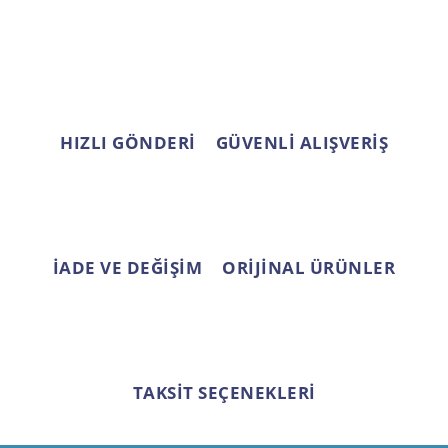
Ürün açıklamasında eksik bilgiler bulunuyor.
Ürün bilgilerinde hatalar bulunuyor.
Ürün fiyatı diğer sitelerden daha pahalı.
Bu ürüne benzer farklı alternatifler olmalı.
HIZLI GÖNDERİ
GÜVENLİ ALIŞVERİŞ
Gönder
İADE VE DEĞİŞİM
ORİJİNAL ÜRÜNLER
TAKSİT SEÇENEKLERİ