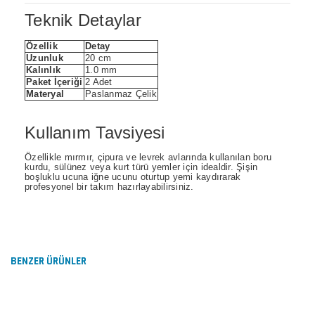
Teknik Detaylar
Özellik
Detay
Uzunluk
20 cm
Kalınlık
1.0 mm
Paket İçeriği
2 Adet
Materyal
Paslanmaz Çelik
Kullanım Tavsiyesi
Özellikle mırmır, çipura ve levrek avlarında kullanılan boru
kurdu, sülünez veya kurt türü yemler için idealdir. Şişin
boşluklu ucuna iğne ucunu oturtup yemi kaydırarak
profesyonel bir takım hazırlayabilirsiniz.
Bu ürünün fiyat bilgisi, resim, ürün açıklamalarında ve
diğer konularda yetersiz gördüğünüz noktaları öneri
Bu ürüne ilk yorumu siz yapın!
formunu kullanarak tarafımıza iletebilirsiniz.
Görüş ve önerileriniz için teşekkür ederiz.
BENZER ÜRÜNLER
Yorum Yaz
Ürün resmi kalitesiz, bozuk veya görüntülenemiyor.