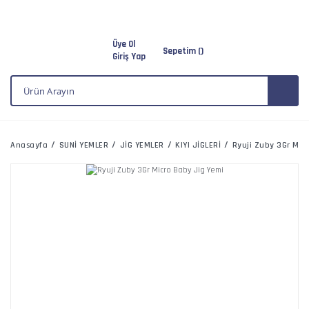
Üye Ol
Sepetim (
)
Giriş Yap
Anasayfa
SUNİ YEMLER
JİG YEMLER
KIYI JİGLERİ
Ryuji Zuby 3Gr Mic