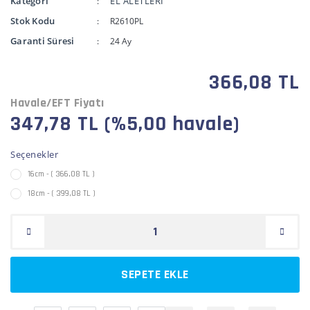
Kategori
EL ALETLERİ
Stok Kodu
R2610PL
Garanti Süresi
24 Ay
366,08 TL
Havale/EFT Fiyatı
347,78 TL (%5,00 havale)
Seçenekler
16cm - ( 366,08 TL )
18cm - ( 399,08 TL )
SEPETE EKLE