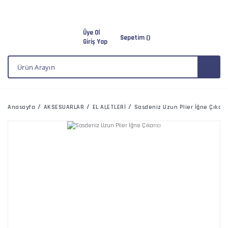
Üye Ol
Sepetim (
)
Giriş Yap
Anasayfa
AKSESUARLAR
EL ALETLERİ
Sasdeniz Uzun Plier İğne Çıkarıc