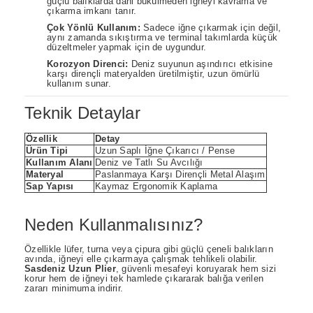
güçlü balıklarda dahi bükülmeden iğneyi kavrama ve
çıkarma imkanı tanır.
Çok Yönlü Kullanım:
Sadece iğne çıkarmak için değil,
aynı zamanda sıkıştırma ve terminal takımlarda küçük
düzeltmeler yapmak için de uygundur.
Korozyon Direnci:
Deniz suyunun aşındırıcı etkisine
karşı dirençli materyalden üretilmiştir, uzun ömürlü
kullanım sunar.
Teknik Detaylar
Özellik
Detay
Ürün Tipi
Uzun Saplı İğne Çıkarıcı / Pense
Kullanım Alanı
Deniz ve Tatlı Su Avcılığı
Materyal
Paslanmaya Karşı Dirençli Metal Alaşım
Sap Yapısı
Kaymaz Ergonomik Kaplama
Neden Kullanmalısınız?
Özellikle lüfer, turna veya çipura gibi güçlü çeneli balıkların
avında, iğneyi elle çıkarmaya çalışmak tehlikeli olabilir.
Sasdeniz Uzun Plier
, güvenli mesafeyi koruyarak hem sizi
korur hem de iğneyi tek hamlede çıkararak balığa verilen
zararı minimuma indirir.
Bu ürünün fiyat bilgisi, resim, ürün açıklamalarında ve