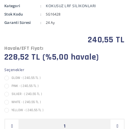
Kategori
KOKUSUZ LRF SİLİKONLARI
Stok Kodu
SG16428
Garanti Süresi
24 Ay
240,55 TL
Havale/EFT Fiyatı
228,52 TL (%5,00 havale)
Seçenekler
GLOW - ( 240,55 TL )
PINK - ( 240,55 TL )
SILVER - ( 240,55 TL )
WHITE - ( 240,55 TL )
YELLOW - ( 240,55 TL )