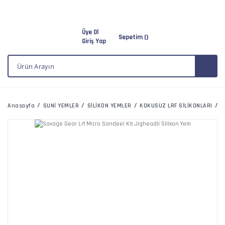
Üye Ol
Sepetim (
)
Giriş Yap
Anasayfa
SUNİ YEMLER
SİLİKON YEMLER
KOKUSUZ LRF SİLİKONLARI
S