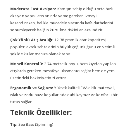
Moderate Fast Aksiyon:
Kamışın sahip olduğu orta-hızlı
aksiyon yapısı, atış anında yeme gereken ivmeyi
kazandırırken, balıkla mücadele sırasında kafa darbelerini
sönümleyerek balığın kurtulma riskini en aza indirir.
Çok Yönlü Atış Aralığı:
12-38 gramlık atar kapasitesi,
popüler levrek sahtelerinin büyük çoğunluğunu en verimli
şekilde kullanmanıza olanak tanır.
Menzil Kontrolü:
2.74 metrelik boyu, hem kıyıdan yapılan
atışlarda gereken mesafeye ulaşmanızı sağlar hem de yem
üzerindeki hakimiyetinizi artırır.
Ergonomik ve Sağlam:
Yüksek kaliteli EVA elcik materyali,
ıslak ve zorlu hava koşullarında dahi kaymaz ve konforlu bir
tutuş sağlar.
Teknik Özellikler:
Tip:
Sea Bass (Spinning)