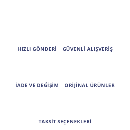
Ürün resmi kalitesiz, bozuk veya görüntülenemiyor.
Ürün açıklamasında eksik bilgiler bulunuyor.
Ürün bilgilerinde hatalar bulunuyor.
Ürün fiyatı diğer sitelerden daha pahalı.
Bu ürüne benzer farklı alternatifler olmalı.
HIZLI GÖNDERİ
GÜVENLİ ALIŞVERİŞ
Gönder
İADE VE DEĞİŞİM
ORİJİNAL ÜRÜNLER
TAKSİT SEÇENEKLERİ