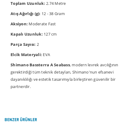
Toplam Uzunluk:
2.74 Metre
Atış Ağırlığı (g):
12 - 38 Gram
Aksiyon:
Moderate Fast
Kapalı Uzunluk:
127 cm
Parça Sayısı:
2
Elcik Materyali:
EVA
Shimano Bassterra A Seabass
, modern levrek avcılığının
gerektirdiği tüm teknik detayları, Shimano'nun efsanevi
dayanıklılığı ve estetik tasarımıyla birleştiren güvenilir bir
partnerdir.
Bu ürünün fiyat bilgisi, resim, ürün açıklamalarında ve
diğer konularda yetersiz gördüğünüz noktaları öneri
Bu ürüne ilk yorumu siz yapın!
formunu kullanarak tarafımıza iletebilirsiniz.
Görüş ve önerileriniz için teşekkür ederiz.
BENZER ÜRÜNLER
Yorum Yaz