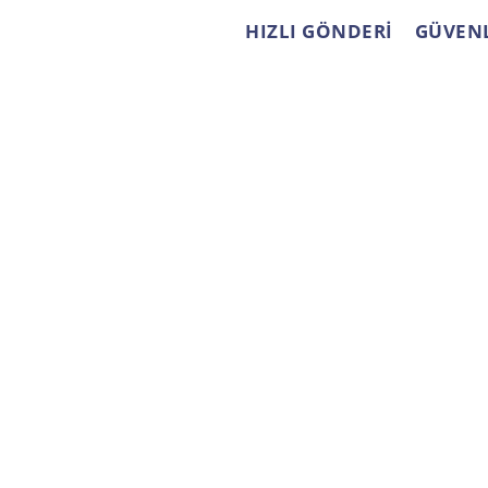
HIZLI GÖNDERİ
GÜVENL
ÜYE İŞLEMLERİ
KURUMSAL
Yeni Üyelik
Mesafeli Satış
Sözleşmesi
Üye Girişi
Ödeme ve Teslimat
Şifremi Unuttum
Gizlilik ve Güvenlik