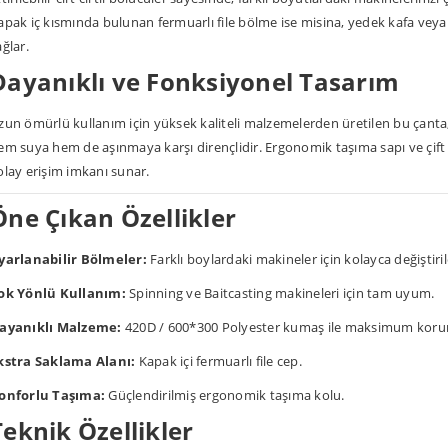
apak iç kısmında bulunan fermuarlı file bölme ise misina, yedek kafa veya
ağlar.
Dayanıklı ve Fonksiyonel Tasarım
zun ömürlü kullanım için yüksek kaliteli malzemelerden üretilen bu çanta
em suya hem de aşınmaya karşı dirençlidir. Ergonomik taşıma sapı ve çift y
olay erişim imkanı sunar.
Öne Çıkan Özellikler
yarlanabilir Bölmeler:
Farklı boylardaki makineler için kolayca değiştirile
ok Yönlü Kullanım:
Spinning ve Baitcasting makineleri için tam uyum.
ayanıklı Malzeme:
420D / 600*300 Polyester kumaş ile maksimum kor
kstra Saklama Alanı:
Kapak içi fermuarlı file cep.
onforlu Taşıma:
Güçlendirilmiş ergonomik taşıma kolu.
Teknik Özellikler