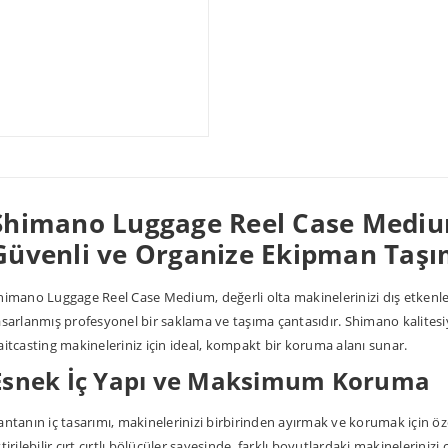
Shimano Luggage Reel Case Mediu
Güvenli ve Organize Ekipman Taş
himano Luggage Reel Case Medium, değerli olta makinelerinizi dış etkenl
asarlanmış profesyonel bir saklama ve taşıma çantasıdır. Shimano kalites
aitcasting makineleriniz için ideal, kompakt bir koruma alanı sunar.
Esnek İç Yapı ve Maksimum Koruma
antanın iç tasarımı, makinelerinizi birbirinden ayırmak ve korumak için özell
ttirilebilir cırt cırtlı bölücüler sayesinde, farklı boyutlardaki makinelerinizi