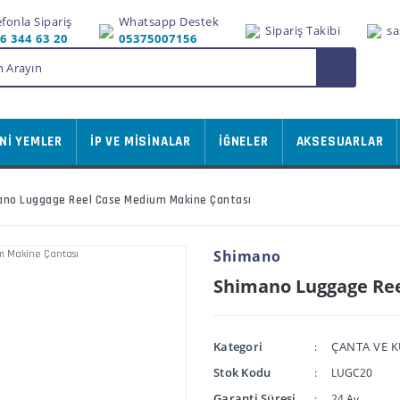
efonla Sipariş
Whatsapp Destek
Sipariş Takibi
sa
6 344 63 20
05375007156
Nİ YEMLER
İP VE MİSİNALAR
İĞNELER
AKSESUARLAR
no Luggage Reel Case Medium Makine Çantası
Shimano
Shimano Luggage Re
Kategori
ÇANTA VE 
Stok Kodu
LUGC20
Garanti Süresi
24 Ay