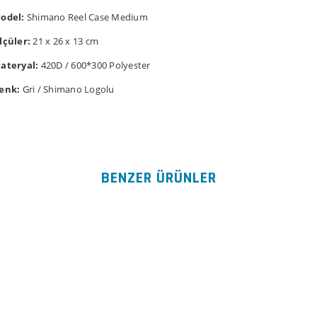
odel:
Shimano Reel Case Medium
lçüler:
21 x 26 x 13 cm
ateryal:
420D / 600*300 Polyester
enk:
Gri / Shimano Logolu
Bu ürünün fiyat bilgisi, resim, ürün açıklamalarında ve diğer konularda
kullanarak tarafımıza iletebilirsiniz.
Bu ürüne ilk yorumu siz yap
Görüş ve önerileriniz için teşekkür ederiz.
BENZER ÜRÜNLER
Yorum Yaz
Ürün resmi kalitesiz, bozuk veya görüntülenemiyor.
Ürün açıklamasında eksik bilgiler bulunuyor.
Ürün bilgilerinde hatalar bulunuyor.
Ürün fiyatı diğer sitelerden daha pahalı.
Bu ürüne benzer farklı alternatifler olmalı.