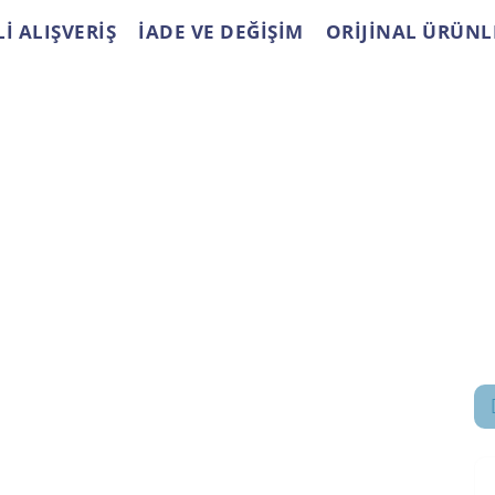
İ ALIŞVERİŞ
İADE VE DEĞİŞİM
ORİJİNAL ÜRÜNL
Gönder
ALIŞVERİŞ
YARDIM
S
Hesabım
Anasayfa
Sipariş Takip
Hakkımızda
Favorileriniz
Markalar