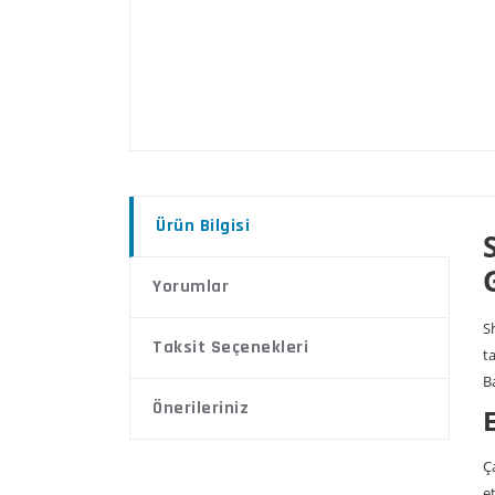
Ürün Bilgisi
Yorumlar
S
Taksit Seçenekleri
t
B
Önerileriniz
Ç
e