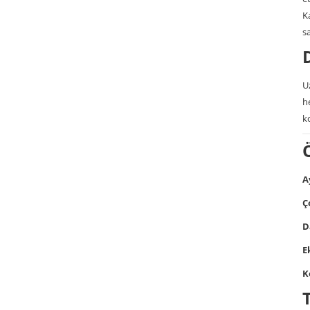
K
s
U
h
k
A
Ç
D
E
K