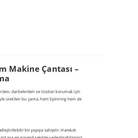
m Makine Çantası –
ıma
erden, darbelerden ve tozdan korumak için
iyle üretilen bu çanta, hem Spinning hem de
eştirilebilir bir yapıya sahiptir. Hareket
 çantaya en güvenli şekilde yerleştirebilirsiniz.