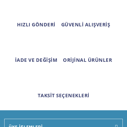
Ürün fiyatı diğer sitelerden daha pahalı.
Bu ürüne benzer farklı alternatifler olmalı.
HIZLI GÖNDERİ
GÜVENLİ ALIŞVERİŞ
Gönder
İADE VE DEĞİŞİM
ORİJİNAL ÜRÜNLER
TAKSİT SEÇENEKLERİ