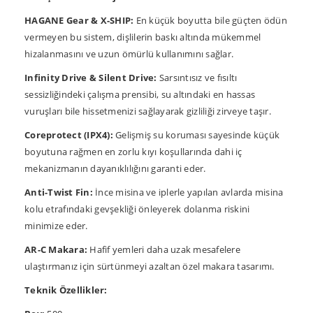
HAGANE Gear & X-SHIP:
En küçük boyutta bile güçten ödün
vermeyen bu sistem, dişlilerin baskı altında mükemmel
hizalanmasını ve uzun ömürlü kullanımını sağlar.
Infinity Drive & Silent Drive:
Sarsıntısız ve fısıltı
sessizliğindeki çalışma prensibi, su altındaki en hassas
vuruşları bile hissetmenizi sağlayarak gizliliği zirveye taşır.
Coreprotect (IPX4):
Gelişmiş su koruması sayesinde küçük
boyutuna rağmen en zorlu kıyı koşullarında dahi iç
mekanizmanın dayanıklılığını garanti eder.
Anti-Twist Fin:
İnce misina ve iplerle yapılan avlarda misina
kolu etrafındaki gevşekliği önleyerek dolanma riskini
minimize eder.
AR-C Makara:
Hafif yemleri daha uzak mesafelere
ulaştırmanız için sürtünmeyi azaltan özel makara tasarımı.
Teknik Özellikler: