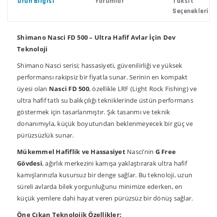
Ürün Bilgisi
Yorumlar
Taksit
Seçenekleri
Shimano Nasci FD 500 – Ultra Hafif Avlar İçin Dev
Teknoloji
Shimano Nasci serisi; hassasiyeti, güvenilirliği ve yüksek
performansı rakipsiz bir fiyatla sunar. Serinin en kompakt
üyesi olan
Nasci FD 500
, özellikle LRF (Light Rock Fishing) ve
ultra hafif tatlı su balıkçılığı tekniklerinde üstün performans
göstermek için tasarlanmıştır. Şık tasarımı ve teknik
donanımıyla, küçük boyutundan beklenmeyecek bir güç ve
pürüzsüzlük sunar.
Mükemmel Hafiflik ve Hassasiyet
Nasci’nin
G Free
Gövdesi
, ağırlık merkezini kamışa yaklaştırarak ultra hafif
kamışlarınızla kusursuz bir denge sağlar. Bu teknoloji, uzun
süreli avlarda bilek yorgunluğunu minimize ederken, en
küçük yemlere dahi hayat veren pürüzsüz bir dönüş sağlar.
Öne Çıkan Teknolojik Özellikler: