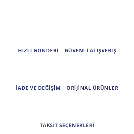
Ürün resmi kalitesiz, bozuk veya görüntülenemiyor.
Ürün açıklamasında eksik bilgiler bulunuyor.
Ürün bilgilerinde hatalar bulunuyor.
Ürün fiyatı diğer sitelerden daha pahalı.
Bu ürüne benzer farklı alternatifler olmalı.
HIZLI GÖNDERİ
GÜVENLİ ALIŞVERİŞ
Gönder
İADE VE DEĞİŞİM
ORİJİNAL ÜRÜNLER
TAKSİT SEÇENEKLERİ