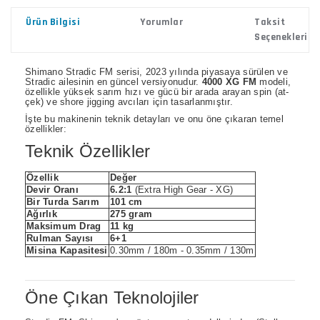
Ürün Bilgisi
Yorumlar
Taksit
Seçenekleri
Shimano Stradic FM serisi, 2023 yılında piyasaya sürülen ve
Stradic ailesinin en güncel versiyonudur.
4000 XG FM
modeli,
özellikle yüksek sarım hızı ve gücü bir arada arayan spin (at-
çek) ve shore jigging avcıları için tasarlanmıştır.
İşte bu makinenin teknik detayları ve onu öne çıkaran temel
özellikler:
Teknik Özellikler
Özellik
Değer
Devir Oranı
6.2:1
(Extra High Gear - XG)
Bir Turda Sarım
101 cm
Ağırlık
275 gram
Maksimum Drag
11 kg
Rulman Sayısı
6+1
Misina Kapasitesi
0.30mm / 180m - 0.35mm / 130m
Öne Çıkan Teknolojiler