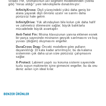
Stradic FM, Shimano'nun üst segment modellerinden (Stella
gibi) "miras aldığı" yeni teknolojilerle donatılmıştır:
InfinityXross:
Dişli yüzeyindeki yükü daha geniş bir
alana yayarak dişli ömrünü uzatır ve sarımı daha
pürüzsüz hale getirir.
InfinityDrive:
Yük altındayken bile kolun çok daha hafif
ve zahmetsiz dönmesini sağlar; büyük balıklarla
mücadelede büyük avantajdır.
Anti-Twist Fin:
Misina klavuzunun yanına eklenen esnek
bir parça sayesinde misinanın gevşek sarılmasını ve kuş
yuvası (düğüm) oluşmasını engeller.
DuraCross Drag:
Önceki modellere göre pulların
dayanıklılığı 10 kata kadar artırılmıştır, bu da kalama
sisteminin çok daha uzun süre pürüzsüz çalışmasını
sağlar.
X-Protect:
Labirent yapılı su koruma sistemi sayesinde
tuzlu suyun makinenin içine girmesini engeller, bu da onu
deniz avları için ideal kılar.
Bu ürünün fiyat bilgisi, resim, ürün açıklamalarında ve
diğer konularda yetersiz gördüğünüz noktaları öneri
Bu ürüne ilk yorumu siz yapın!
formunu kullanarak tarafımıza iletebilirsiniz.
Görüş ve önerileriniz için teşekkür ederiz.
BENZER ÜRÜNLER
Yorum Yaz