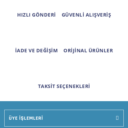
Bu ürüne benzer farklı alternatifler olmalı.
HIZLI GÖNDERİ
GÜVENLİ ALIŞVERİŞ
Gönder
İADE VE DEĞİŞİM
ORİJİNAL ÜRÜNLER
TAKSİT SEÇENEKLERİ
ÜYE İŞLEMLERİ