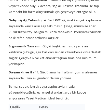
veya teknede büyük avantaj sağlar. Taşıma sırasında ise sap,
kompakt bir form oluşturmak için çerçeveye entegre olur.
Gelişmiş Ağ Teknolojisi:
Sert PVC ağ, özel kauçuk kaplaması
sayesinde kancaların ağa takılmasını (snag) minimize eder.
Pürüzsüz yüzeyi balığın mukoza tabakasını koruyarak yüksek
balık refahı standartlarını karşılar.
Ergonomik Tasarım:
Güçlü başlık kısmında yer alan
kaldırma çubuğu, ağır balıkları sudan çıkarırken ekstra destek
sağlar. Çerçeve ikiye katlanarak taşıma sırasında minimum
yer kaplar.
Dayanıklı ve Hafif:
Güçlü ama hafif alüminyum malzemesi
sayesinde uzun av günlerinde sizi yormaz.
Turna, sudak, levrek veya aspius avlarınızda
güvenebileceğiniz, evrensel standartlarda bir kepçe
arıyorsanız Yasei Medium ideal tercihtir.