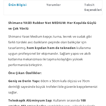
Ürün Bilgisi
Yorumlar
Taksit
Seçenekleri
Shimano YASEI Rubber Net MEDIUM: Her Koşulda Güçlü
ve Çok Yönlü
Shimano Yasei Medium kepçe; turna, levrek ve sudak gibi
farklı türdeki avcı balıkların peşinde olan balıkçılar için
tasarlanmış,
hem kıyıdan hem de tekneden
kullanıma
uygun profesyonel bir ekipmandır. Sağlam yapısı ve akıllı
katlanma mekanizması ile taşıma kolaylığını yüksek
performansla birleştirir.
Öne Çıkan Özellikler:
Geniş ve Derin Yapı:
60cm x 50cm kafa ölçüsü ve 70cm
derinliği sayesinde büyük trofeleri bile güvenle kepçelemenizi
sağlar.
Teleskopik Alüminyum Sap:
Kullanım sırasında
100
cm'den 152 cm'ye kadar
uzatılabilen sapı, yüksek kıyılarda