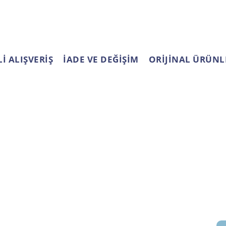
İ ALIŞVERİŞ
İADE VE DEĞİŞİM
ORİJİNAL ÜRÜNL
ALIŞVERİŞ
YARDIM
S