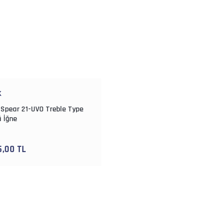
K
 Spear 21-UVO Treble Type
ü İğne
5,00 TL