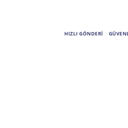
HIZLI GÖNDERİ
GÜVENL
ÜYE İŞLEMLERİ
KURUMSAL