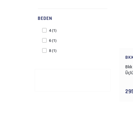
BEDEN
4 (1)
6 (1)
8 (1)
BK
Bkk
Üçl
29