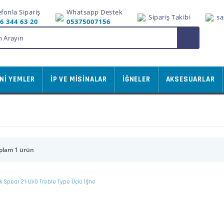
efonla Sipariş
Whatsapp Destek
Sipariş Takibi
sa
6 344 63 20
05375007156
Nİ YEMLER
İP VE MİSİNALAR
İĞNELER
AKSESUARLAR
plam 1 ürün