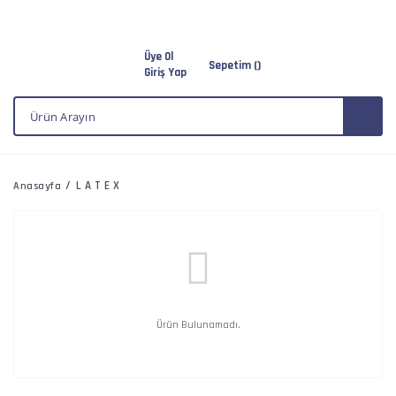
Üye Ol
Sepetim (
)
Giriş Yap
LATEX
Anasayfa
Ürün Bulunamadı.