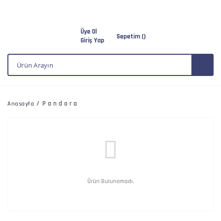
Üye Ol
Sepetim (
)
Giriş Yap
Pandora
Anasayfa
Ürün Bulunamadı.