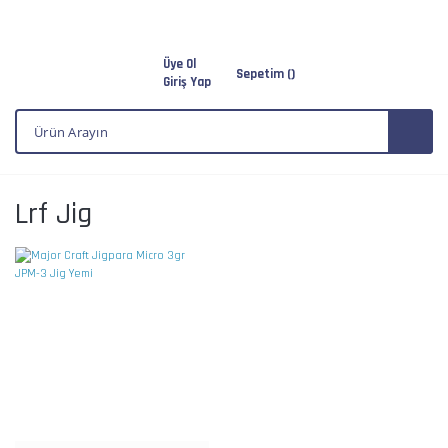
Üye Ol
Sepetim (
)
Giriş Yap
Lrf Jig