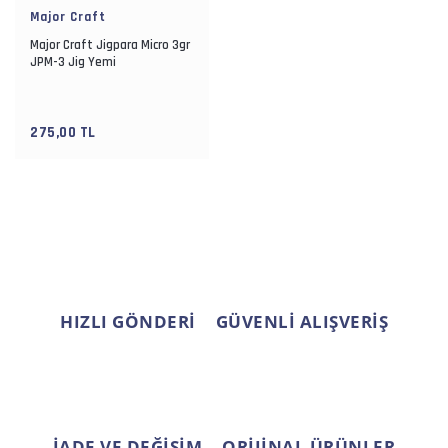
Major Craft
Major Craft Jigpara Micro 3gr
JPM-3 Jig Yemi
275,00 TL
HIZLI GÖNDERİ
GÜVENLİ ALIŞVERİŞ
İADE VE DEĞİŞİM
ORİJİNAL ÜRÜNLER