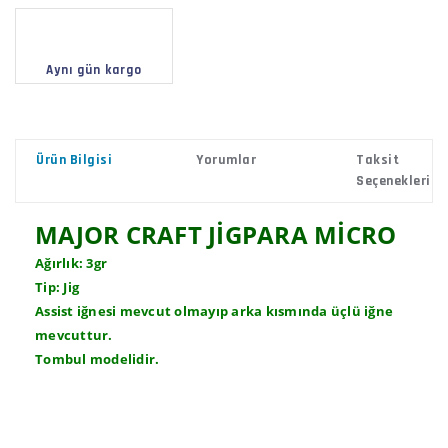
Aynı gün kargo
Ürün Bilgisi
Yorumlar
Taksit
Seçenekleri
MAJOR CRAFT JİGPARA MİCRO
Ağırlık: 3gr
Tip: Jig
Assist iğnesi mevcut olmayıp arka kısmında üçlü iğne
mevcuttur.
Tombul modelidir.
Bu ürünün fiyat bilgisi, resim, ürün açıklamalarında ve
diğer konularda yetersiz gördüğünüz noktaları öneri
Bu ürüne ilk yorumu siz yapın!
formunu kullanarak tarafımıza iletebilirsiniz.