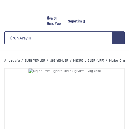
Üye Ol
Sepetim (
)
Giriş Yap
Anasayfa
SUNİ YEMLER
JİG YEMLER
MİCRO JİGLER (LRF)
Major Craft