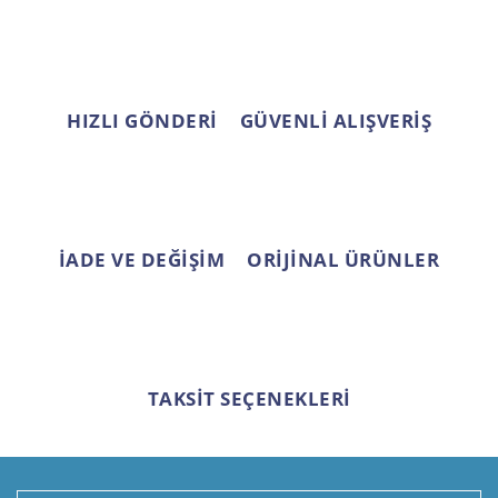
Ürün bilgilerinde hatalar bulunuyor.
Ürün fiyatı diğer sitelerden daha pahalı.
Bu ürüne benzer farklı alternatifler olmalı.
HIZLI GÖNDERİ
GÜVENLİ ALIŞVERİŞ
Gönder
İADE VE DEĞİŞİM
ORİJİNAL ÜRÜNLER
TAKSİT SEÇENEKLERİ