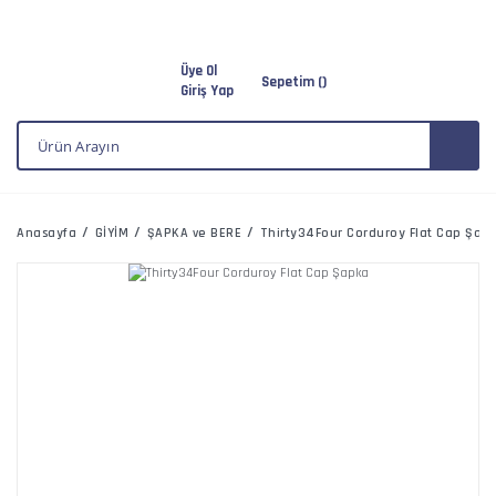
Üye Ol
Sepetim (
)
Giriş Yap
Anasayfa
GİYİM
ŞAPKA ve BERE
Thirty34Four Corduroy Flat Cap Şap