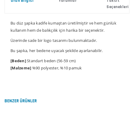
Ürün Bilgisi
Yorumlar
Taksit
Seçenekleri
Bu düz şapka kadife kumaştan üretilmiştir ve hem günlük
kullanım hem de balıkçılık için harika bir seçenektir.
Üzerinde sade bir logo tasarımı bulunmaktadır.
Bu şapka, her bedene uyacak şekilde ayarlanabilir.
[Beden]
Standart beden (56-59 cm)
[Malzeme]
%90 polyester, %10 pamuk
Bu ürünün fiyat bilgisi, resim, ürün açıklamalarında ve
diğer konularda yetersiz gördüğünüz noktaları öneri
Bu ürüne ilk yorumu siz yapın!
formunu kullanarak tarafımıza iletebilirsiniz.
Görüş ve önerileriniz için teşekkür ederiz.
BENZER ÜRÜNLER
Yorum Yaz
Ürün resmi kalitesiz, bozuk veya görüntülenemiyor.
Ürün açıklamasında eksik bilgiler bulunuyor.