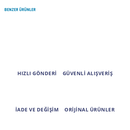
formunu kullanarak tarafımıza iletebilirsiniz.
Görüş ve önerileriniz için teşekkür ederiz.
BENZER ÜRÜNLER
Yorum Yaz
Ürün resmi kalitesiz, bozuk veya görüntülenemiyor.
Ürün açıklamasında eksik bilgiler bulunuyor.
Ürün bilgilerinde hatalar bulunuyor.
Ürün fiyatı diğer sitelerden daha pahalı.
Bu ürüne benzer farklı alternatifler olmalı.
HIZLI GÖNDERİ
GÜVENLİ ALIŞVERİŞ
Gönder
İADE VE DEĞİŞİM
ORİJİNAL ÜRÜNLER