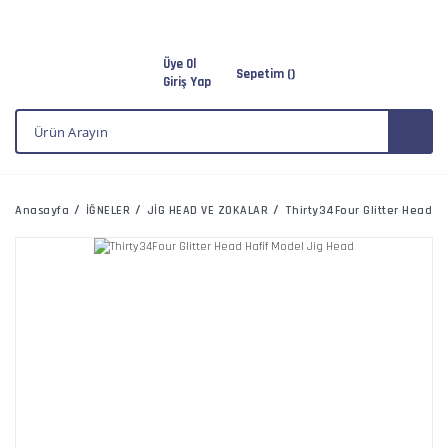
Üye Ol
Sepetim (
)
Giriş Yap
Anasayfa
İĞNELER
JİG HEAD VE ZOKALAR
Thirty34Four Glitter Head H