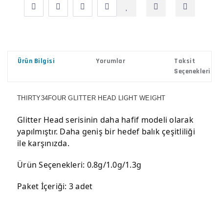
Ürün Bilgisi
Yorumlar
Taksit
Seçenekleri
THIRTY34FOUR GLITTER HEAD LIGHT WEIGHT
Glitter Head serisinin daha hafif modeli olarak
yapılmıştır. Daha geniş bir hedef balık çeşitliliği
ile karşınızda.
Ürün Seçenekleri: 0.8g/1.0g/1.3g
Paket İçeriği: 3 adet
Bu ürünün fiyat bilgisi, resim, ürün açıklamalarında ve
diğer konularda yetersiz gördüğünüz noktaları öneri
Bu ürüne ilk yorumu siz yapın!