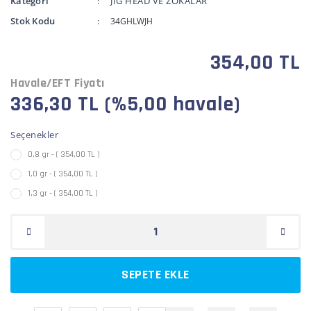
Kategori
JİG HEAD VE ZOKALAR
Stok Kodu
34GHLWJH
354,00 TL
Havale/EFT Fiyatı
336,30 TL (%5,00 havale)
Seçenekler
0,8 gr - ( 354,00 TL )
1,0 gr - ( 354,00 TL )
1,3 gr - ( 354,00 TL )
SEPETE EKLE