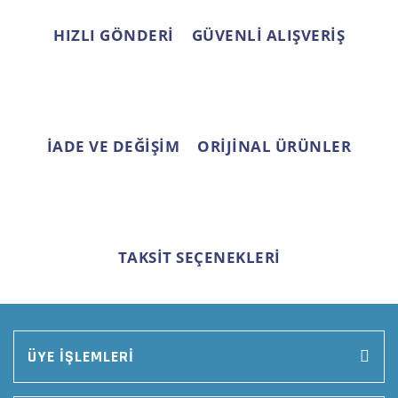
Bu ürüne benzer farklı alternatifler olmalı.
HIZLI GÖNDERİ
GÜVENLİ ALIŞVERİŞ
Gönder
İADE VE DEĞİŞİM
ORİJİNAL ÜRÜNLER
TAKSİT SEÇENEKLERİ
ÜYE İŞLEMLERİ