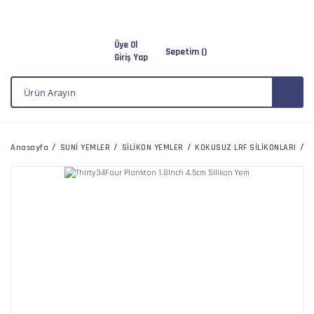
Üye Ol
Sepetim (
)
Giriş Yap
Anasayfa
SUNİ YEMLER
SİLİKON YEMLER
KOKUSUZ LRF SİLİKONLARI
T