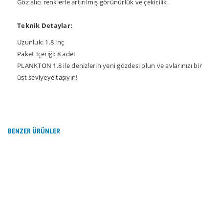
Göz alıcı renklerle artırılmış görünürlük ve çekicilik.
Teknik Detaylar:
Uzunluk: 1.8 inç
Paket İçeriği: 8 adet
PLANKTON 1.8 ile denizlerin yeni gözdesi olun ve avlarınızı bir
üst seviyeye taşıyın!
Bu ürünün fiyat bilgisi, resim, ürün açıklamalarında ve
diğer konularda yetersiz gördüğünüz noktaları öneri
Bu ürüne ilk yorumu siz yapın!
formunu kullanarak tarafımıza iletebilirsiniz.
Görüş ve önerileriniz için teşekkür ederiz.
BENZER ÜRÜNLER
Yorum Yaz
Ürün resmi kalitesiz, bozuk veya görüntülenemiyor.
Ürün açıklamasında eksik bilgiler bulunuyor.
Ürün bilgilerinde hatalar bulunuyor.
Ürün fiyatı diğer sitelerden daha pahalı.