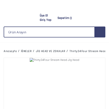
Üye Ol
Sepetim (
)
Giriş Yap
Anasayfa
İĞNELER
JİG HEAD VE ZOKALAR
Thirty34Four Stream Head 