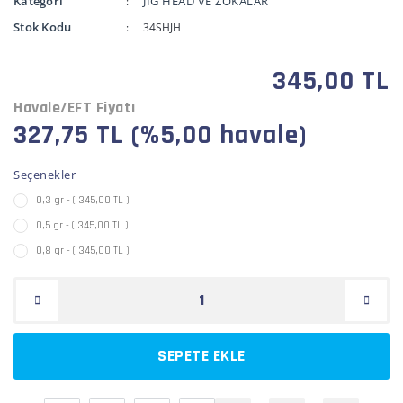
Kategori
JİG HEAD VE ZOKALAR
Stok Kodu
34SHJH
345,00 TL
Havale/EFT Fiyatı
327,75 TL (%5,00 havale)
Seçenekler
0,3 gr - ( 345,00 TL )
0,5 gr - ( 345,00 TL )
0,8 gr - ( 345,00 TL )
SEPETE EKLE