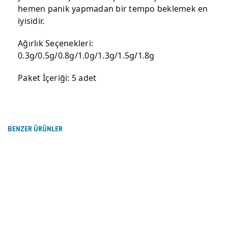
hemen panik yapmadan bir tempo beklemek en
iyisidir.
Ağırlık Seçenekleri:
0.3g/0.5g/0.8g/1.0g/1.3g/1.5g/1.8g
Paket İçeriği: 5 adet
Bu ürünün fiyat bilgisi, resim, ürün açıklamalarında ve
diğer konularda yetersiz gördüğünüz noktaları öneri
Bu ürüne ilk yorumu siz yapın!
formunu kullanarak tarafımıza iletebilirsiniz.
Görüş ve önerileriniz için teşekkür ederiz.
BENZER ÜRÜNLER
Yorum Yaz
Ürün resmi kalitesiz, bozuk veya görüntülenemiyor.
Ürün açıklamasında eksik bilgiler bulunuyor.
Ürün bilgilerinde hatalar bulunuyor.
Ürün fiyatı diğer sitelerden daha pahalı.
Bu ürüne benzer farklı alternatifler olmalı.